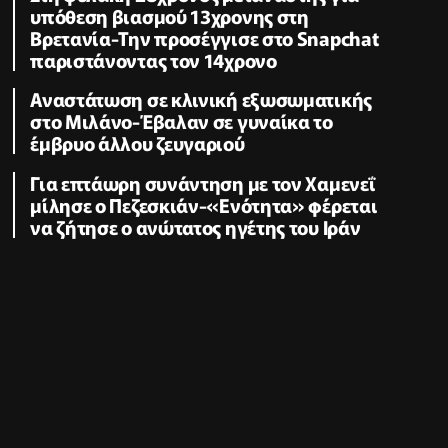
υπόθεση βιασμού 13χρονης στη
Βρετανία-Την προσέγγισε στο Snapchat
παριστάνοντας τον 14χρονο
Αναστάτωση σε κλινική εξωσωματικής
στο Μιλάνο-Έβαλαν σε γυναίκα το
έμβρυο άλλου ζευγαριού
Για επτάωρη συνάντηση με τον Χαμενεΐ
μίλησε ο Πεζεσκιάν-«Ενότητα» φέρεται
να ζήτησε ο ανώτατος ηγέτης του Ιράν