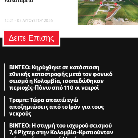
Λακατάμεια
12:21 - 05 ΑΥΓΟΥΣΤΟΥ 2026
Δειτε Επισης
ΒΙΝTEO: Kηρύχθηκε σε κατάσταση
εθνικής καταστροφής μετά τον φονικό
σεισμό η Κολομβία, ισοπεδώθηκαν
περιοχές-Πάνω από 110 οι νεκροί
Τραμπ: Τώρα απαιτώ εγώ
αποζημιώσεις από το Ιράν για τους
νεκρούς
BINTEO: H στιγμή του ισχυρού σεισμού
7,4 Ρίχτερ στην Κολομβία-Κρατιούνταν