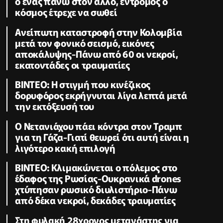
ο ένας πάνω στον άλλο, έντρομος ο
κόσμος έτρεχε να σωθεί
Ανείπωτη καταστροφή στην Κολομβία
μετά τον φονικό σεισμό, εικόνες
αποκάλυψης-Πάνω από 60 οι νεκροί,
εκατοντάδες οι τραυματίες
ΒΙΝΤΕΟ: Η στιγμή που κινέζικος
δορυφόρος εκρήγνυται λίγα λεπτά μετά
την εκτόξευσή του
Ο Νετανιάχου πάει κόντρα στον Τραμπ
για τη Γάζα-Γιατί θεωρεί ότι αυτή είναι η
λιγότερο κακή επιλογή
ΒΙΝΤΕΟ: Κλιμακώνεται ο πόλεμος στο
έδαφος της Ρωσίας-Ουκρανικά drones
χτύπησαν ρωσικό διυλιστήριο-Πάνω
από δέκα νεκροί, δεκάδες τραυματίες
Στη φυλακή 28χρονος μετανάστης για