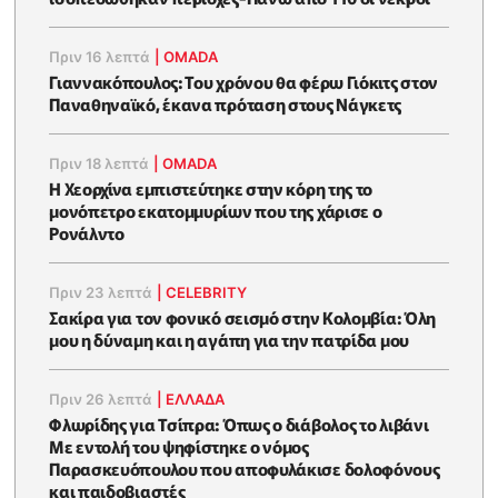
Πριν 16 λεπτά
|
OMADA
Γιαννακόπουλος: Του χρόνου θα φέρω Γιόκιτς στον
Παναθηναϊκό, έκανα πρόταση στους Νάγκετς
Πριν 18 λεπτά
|
OMADA
Η Χεορχίνα εμπιστεύτηκε στην κόρη της το
μονόπετρο εκατομμυρίων που της χάρισε ο
Ρονάλντο
Πριν 23 λεπτά
|
CELEBRITY
Σακίρα για τον φονικό σεισμό στην Κολομβία: Όλη
μου η δύναμη και η αγάπη για την πατρίδα μου
Πριν 26 λεπτά
|
ΕΛΛΑΔΑ
Φλωρίδης για Τσίπρα: Όπως ο διάβολος το λιβάνι
Με εντολή του ψηφίστηκε ο νόμος
Παρασκευόπουλου που αποφυλάκισε δολοφόνους
και παιδοβιαστές