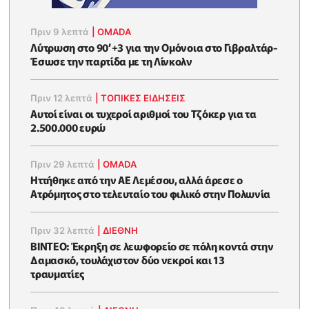
Πριν 9 λεπτά
|
OMADA
Λύτρωση στο 90’+3 για την Ομόνοια στο Γιβραλτάρ-
Έσωσε την παρτίδα με τη Λίνκολν
Πριν 12 λεπτά
|
ΤΟΠΙΚΕΣ ΕΙΔΗΣΕΙΣ
Αυτοί είναι οι τυχεροί αριθμοί του Τζόκερ για τα
2.500.000 ευρώ
Πριν 29 λεπτά
|
OMADA
Ηττήθηκε από την ΑΕ Λεμέσου, αλλά άρεσε ο
Ατρόμητος στο τελευταίο του φιλικό στην Πολωνία
Πριν 32 λεπτά
|
ΔΙΕΘΝΗ
ΒΙΝΤΕΟ: Έκρηξη σε λεωφορείο σε πόλη κοντά στην
Δαμασκό, τουλάχιστον δύο νεκροί και 13
τραυματίες