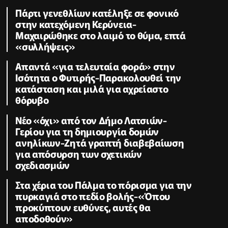
Πάρτι γενεθλίων κατέληξε σε φονικό
στην κατεχόμενη Κερύνεια-
Μαχαιρώθηκε στο λαιμό το θύμα, επτά
«συλλήψεις»
Απαντά «για τελευταία φορά» στην
Ισότητα ο Φυτιρής-Παρακολουθεί την
κατάσταση και μιλά για αχρείαστο
θόρυβο
Νέο «όχι» από τον Δήμο Λατσιών-
Γερίου για τη δημιουργία δομών
ανηλίκων-Ζητά γραπτή διαβεβαίωση
για απόσυρση των σχετικών
σχεδιασμών
Στα χέρια του Πάλμα το πόρισμα για την
πυρκαγιά στο πεδίο βολής-«Όπου
προκύπτουν ευθύνες, αυτές θα
αποδοθούν»