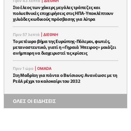
Πριν 43 λεπτά
|
ΔΙΕΘΝΗ
Στο έλεος των χάκερς μεγάλες τράπεζες και
πολυεθνικές επιχειρήσεις στις ΗΠΑ-Υποκλέπτουν
χιλιάδες κωδικούς πρόσβασης για λύτρα
Πριν 57 λεπτά
|
ΔΙΕΘΝΗ
Το μετέωρο βήμα της Ευρώπης-Πόλεμοι, φωτιές,
μεταναστευτικό, γιατί η «Γηραιά Ήπειρος» μοιάζει
ανήμπορη να διαχειριστεί τις κρίσεις
Πριν 1 ώρα
|
OMADA
Στη Μαδρίτη για πάντα ο Βινίσιους: Ανανέωσε με τη
Ρεάλ μέχρι το καλοκαίρι του 2032
ΟΛΕΣ ΟΙ ΕΙΔΗΣΕΙΣ