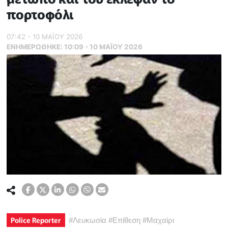
πορτοφόλι
07:42 - 10 ΜΑΪ́ΟΥ 2026
ΕΝΗΜΕΡΏΘΗΚΕ:
10:09 - 10 ΜΑΪ́ΟΥ 2026
Police Reporter
#
Λευκωσία
#
Επίθεση
#
Μαχαίρι