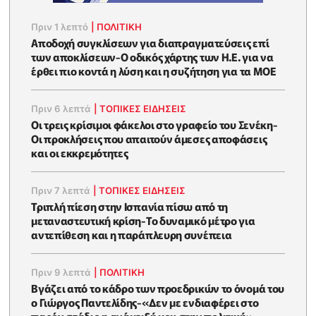
Πριν 1 λεπτό
|
ΠΟΛΙΤΙΚΗ
Αποδοχή συγκλίσεων για διαπραγματεύσεις επί
των αποκλίσεων-Ο οδικός χάρτης των Η.Ε. για να
έρθει πιο κοντά η λύση και η συζήτηση για τα ΜΟΕ
Πριν 6 λεπτά
|
ΤΟΠΙΚΕΣ ΕΙΔΗΣΕΙΣ
Οι τρεις κρίσιμοι φάκελοι στο γραφείο του Σενέκη-
Οι προκλήσεις που απαιτούν άμεσες αποφάσεις
και οι εκκρεμότητες
Πριν 7 λεπτά
|
ΤΟΠΙΚΕΣ ΕΙΔΗΣΕΙΣ
Τριπλή πίεση στην Ισπανία πίσω από τη
μεταναστευτική κρίση-Το δυναμικό μέτρο για
αντεπίθεση και η παράπλευρη συνέπεια
Πριν 9 λεπτά
|
ΠΟΛΙΤΙΚΗ
Βγάζει από το κάδρο των προεδρικών το όνομά του
ο Γιώργος Παντελίδης-«Δεν με ενδιαφέρει στο