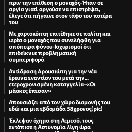
πριν την επίθεση ο μοναχός-Ήταν σε
αργία γιατί αργούσε να επιστρέψει,
έλεγε ότι πήγαινε στον τάφο του πατέρα
του
Με χαρτοκόπτη επιτέθηκε σε πολίτη και
ιερέα ο μοναχός που συνελήφθη για
απόπειρα φόνου-Ισχυρισμοί ότι
επιδείκνυε προβληματική
συμπεριφορά
Αντίδραση Δρουσιώτη για την νέα
έρευνα εναντίον του μετά την...
ετεροχρονισμένη καταγγελία-«Οι
μάσκες έπεσαν»
Απουσιάζει από τον χώρο διαμονής του
εδώ και μια εβδομάδα 58χρονος(pic)
Έκλεψαν όχημα στη Λεμεσό, τους
εντόπισε η Αστυνομία λίγη ώρα