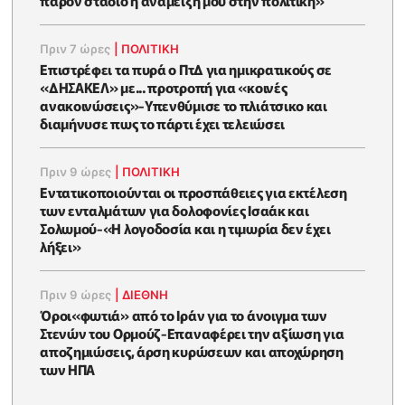
παρόν στάδιο η ανάμειξή μου στην πολιτική»
Πριν 7 ώρες
|
ΠΟΛΙΤΙΚΗ
Επιστρέφει τα πυρά ο ΠτΔ για ημικρατικούς σε
«ΔΗΣΑΚΕΛ» με... προτροπή για «κοινές
ανακοινώσεις»-Υπενθύμισε το πλιάτσικο και
διαμήνυσε πως το πάρτι έχει τελειώσει
Πριν 9 ώρες
|
ΠΟΛΙΤΙΚΗ
Εντατικοποιούνται οι προσπάθειες για εκτέλεση
των ενταλμάτων για δολοφονίες Ισαάκ και
Σολωμού-«Η λογοδοσία και η τιμωρία δεν έχει
λήξει»
Πριν 9 ώρες
|
ΔΙΕΘΝΗ
Όροι«φωτιά» από το Ιράν για το άνοιγμα των
Στενών του Ορμούζ-Επαναφέρει την αξίωση για
αποζημιώσεις, άρση κυρώσεων και αποχώρηση
των ΗΠΑ