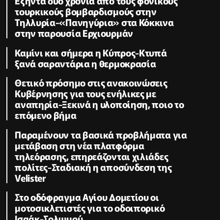
Εξήντα δυο χρόνια από τους φονικούς
τουρκικούς βομβαρδισμούς στην
Τηλλυρία-«Πανηγύρια» στα Κόκκινα
στην παρουσία Ερχιουρμάν
Καμίνι και σήμερα η Κύπρος-Κτυπά
ξανά σαραντάρια η θερμοκρασία
Θετικό πρόσημο στις ανακοινώσεις
Κυβέρνησης για τους ενήλικες με
αναπηρία-Ξεκινά η υλοποίηση, ποιο το
επόμενο βήμα
Παραμένουν τα βασικά προβλήματα για
μετάβαση στη νέα πλατφόρμα
τηλεόρασης, επηρεάζονται χιλιάδες
πολίτες-Σταδιακή η αποσύνδεση της
Velister
Στο οδόφραγμα Αγίου Δομετίου οι
μοτοσικλετιστές για το οδοιπορικό
Ισαάκ-Σολωμού