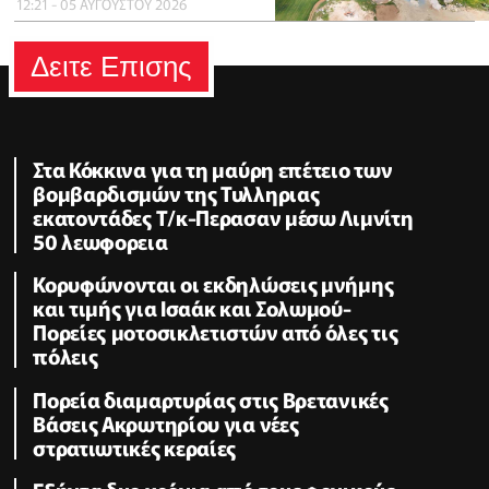
12:21 - 05 ΑΥΓΟΥΣΤΟΥ 2026
Δειτε Επισης
Στα Κόκκινα για τη μαύρη επέτειο των
βομβαρδισμών της Τυλληριας
εκατοντάδες Τ/κ-Περασαν μέσω Λιμνίτη
50 λεωφορεια
Κορυφώνονται οι εκδηλώσεις μνήμης
και τιμής για Ισαάκ και Σολωμού-
Πορείες μοτοσικλετιστών από όλες τις
πόλεις
Πορεία διαμαρτυρίας στις Βρετανικές
Βάσεις Ακρωτηρίου για νέες
στρατιωτικές κεραίες