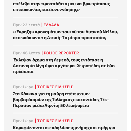
επέλεξα στην προσπάθεια μου να βρω τρόπους
επικοινωνίας και συνεννόησης»
Πριν 23 λεπτά
|
ΕΛΛΑΔΑ
«Έκρηξη» κρουσμάτων του ιού του Δυτικού Νείλου,
στο «κόκκινο» η Αττική-Tα μέτρα προστασίας
Πριν 46 λεπτά
|
POLICE REPORTER
Έκλεψαν όχημα στη Λεμεσό, τους εντόπισε η
Αστυνομία λίγη ώρα αργότερα-Χειροπέδες σε δύο
πρόσωπα
Πριν 1 ώρα
|
ΤΟΠΙΚΕΣ ΕΙΔΗΣΕΙΣ
Στα Κόκκινα για τη μαύρη επέτειο των
βομβαρδισμών της Τυλληριας εκατοντάδες Τ/κ-
Περασαν μέσω Λιμνίτη 50 λεωφορεια
Πριν 1 ώρα
|
ΤΟΠΙΚΕΣ ΕΙΔΗΣΕΙΣ
Κορυφώνονται οι εκδηλώσεις μνήμης και τιμής για