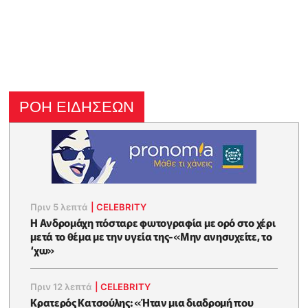
ΡΟΗ ΕΙΔΗΣΕΩΝ
Πριν 5 λεπτά
|
CELEBRITY
Η Ανδρομάχη πόσταρε φωτoγραφία με ορό στο χέρι
μετά το θέμα με την υγεία της-«Μην ανησυχείτε, το
‘χω»
Πριν 12 λεπτά
|
CELEBRITY
Κρατερός Κατσούλης: «Ήταν μια διαδρομή που