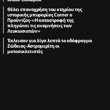
Θέλει επαναχρήση του κτηρίου της
ιστορικής μπυραρίας Corner ο
Προύντζος-«Η καταστροφή της
πληγώνει τις αναμνήσεις των
Λευκωσιατών»
Έκλεισαν για λίγα λεπτά το οδόφραγμα
Ζώδειας-Αστρομερίτη οι
μοτοσικλετιστές