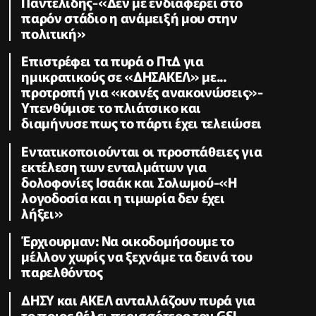
Παντελίδης-«Δεν με ενδιαφέρει στο
παρόν στάδιο η ανάμειξή μου στην
πολιτική»
Επιστρέφει τα πυρά ο ΠτΔ για
ημικρατικούς σε «ΔΗΣΑΚΕΛ» με...
προτροπή για «κοινές ανακοινώσεις»-
Υπενθύμισε το πλιάτσικο και
διαμήνυσε πως το πάρτι έχει τελειώσει
Εντατικοποιούνται οι προσπάθειες για
εκτέλεση των ενταλμάτων για
δολοφονίες Ισαάκ και Σολωμού-«Η
λογοδοσία και η τιμωρία δεν έχει
λήξει»
Έρχιουρμαν: Να οικοδομήσουμε το
μέλλον χωρίς να ξεχνάμε τα δεινά του
παρελθόντος
ΔΗΣΥ και ΑΚΕΛ ανταλλάζουν πυρά για
το ποιος θέλει περισσότερο τον GSI-