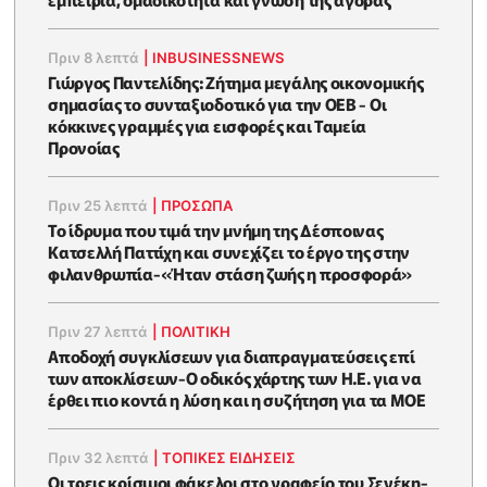
Πριν 8 λεπτά
|
INBUSINESSNEWS
Γιώργος Παντελίδης: Ζήτημα μεγάλης οικονομικής
σημασίας το συνταξιοδοτικό για την ΟΕΒ - Οι
κόκκινες γραμμές για εισφορές και Ταμεία
Προνοίας
Πριν 25 λεπτά
|
ΠΡΟΣΩΠΑ
Το ίδρυμα που τιμά την μνήμη της Δέσποινας
Κατσελλή Παττίχη και συνεχίζει το έργο της στην
φιλανθρωπία-«Ήταν στάση ζωής η προσφορά»
Πριν 27 λεπτά
|
ΠΟΛΙΤΙΚΗ
Αποδοχή συγκλίσεων για διαπραγματεύσεις επί
των αποκλίσεων-Ο οδικός χάρτης των Η.Ε. για να
έρθει πιο κοντά η λύση και η συζήτηση για τα ΜΟΕ
Πριν 32 λεπτά
|
ΤΟΠΙΚΕΣ ΕΙΔΗΣΕΙΣ
Οι τρεις κρίσιμοι φάκελοι στο γραφείο του Σενέκη-