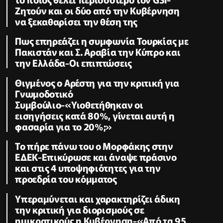
Ζητούν και οι δύο από την Κυβέρνηση
να ξεκαθαρίσει την θέση της
Πως επηρεάζει η συμφωνία Τουρκίας με
Πακιστάν και Σ. Αραβία την Κύπρο και
την Ελλάδα-Οι επιπτώσεις
Θιγμένος ο Αρέστη για την κριτική για
Γνωμοδοτικό
Συμβούλιο-«Υιοθετήθηκαν οι
εισηγήσεις κατά 80%, γίνεται αυτή η
φασαρία για το 20%;»
Το πήρε πάνω του ο Μορφάκης στην
ΕΔΕΚ-Επικύρωσε και άναψε πράσινο
και στις 4 υποψηφιότητες για την
προεδρία του κόμματος
Υπεραμύνεται και χαρακτηρίζει άδικη
την κριτική για διορισμούς σε
ημικρατικούς η Κυβέρνηση-«Από τα 95