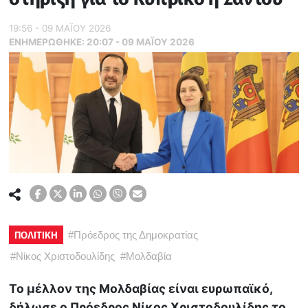
19:56 - 09 ΜΑΪ́ΟΥ 2026
ΕΝΗΜΕΡΏΘΗΚΕ:
20:07 - 09 ΜΑΪ́ΟΥ 2026
ΠΟΛΙΤΙΚΗ
#
Πρόεδρος της Δημοκρατίας
#
Νίκος Χριστοδουλίδης
#
Μολδαβία
Το μέλλον της Μολδαβίας είναι ευρωπαϊκό,
δήλωσε ο Πρόεδρος Νίκος Χριστοδουλίδης το