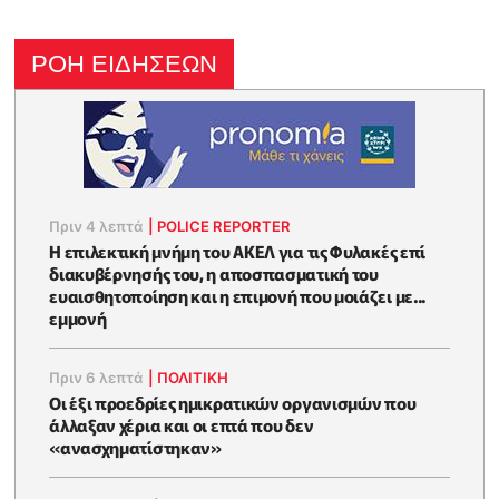
ΡΟΗ ΕΙΔΗΣΕΩΝ
Πριν 4 λεπτά
|
POLICE REPORTER
Η επιλεκτική μνήμη του ΑΚΕΛ για τις Φυλακές επί
διακυβέρνησής του, η αποσπασματική του
ευαισθητοποίηση και η επιμονή που μοιάζει με...
εμμονή
Πριν 6 λεπτά
|
ΠΟΛΙΤΙΚΗ
Οι έξι προεδρίες ημικρατικών οργανισμών που
άλλαξαν χέρια και οι επτά που δεν
«ανασχηματίστηκαν»