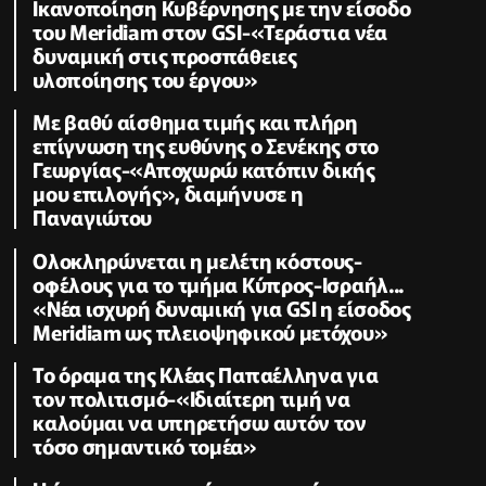
Ικανοποίηση Κυβέρνησης με την είσοδο
του Meridiam στον GSI-«Τεράστια νέα
δυναμική στις προσπάθειες
υλοποίησης του έργου»
Με βαθύ αίσθημα τιμής και πλήρη
επίγνωση της ευθύνης ο Σενέκης στο
Γεωργίας-«Αποχωρώ κατόπιν δικής
μου επιλογής», διαμήνυσε η
Παναγιώτου
Ολοκληρώνεται η μελέτη κόστους-
οφέλους για το τμήμα Κύπρος-Ισραήλ...
«Νέα ισχυρή δυναμική για GSI η είσοδος
Meridiam ως πλειοψηφικού μετόχου»
Το όραμα της Κλέας Παπαέλληνα για
τον πολιτισμό-«Ιδιαίτερη τιμή να
καλούμαι να υπηρετήσω αυτόν τον
τόσο σημαντικό τομέα»