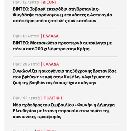
Πριν 12 λεπτά
|
ΔΙΕΘΝΗ
ΒΙΝΤΕΟ: Σοβαρά επεισόδια στη Βρετανίας-
Φυγάδεψε παράνομους μετανάστες η Αστυνομία
από κτίριο υπό τις απειλές των κατοίκων
Πριν 16 λεπτά
|
ΕΛΛΑΔΑ
ΒΙΝΤΕΟ: Μοτοσικλέτα προσπερνά αυτοκίνητο με
πάνω από 200 χιλιόμετρα στην Κρήτη
Πριν 28 λεπτά
|
ΕΛΛΑΔΑ
Συγκλονίζει η οικογένεια της 38χρονης Βρετανίδας
που βρέθηκε νεκρή στην Κυψέλη-«Αφιέρωσε τη
ζωή της βοηθώντας όσους είχαν ανάγκη»
Πριν 47 λεπτά
|
ΠΟΛΙΤΙΚΗ
Νέα πρόεδρος του Συμβουλίου «Φωνή» η Δήμητρα
Ελευθερίου με έντονη παρουσία στον τομέα της
κοινωνικής προσφοράς