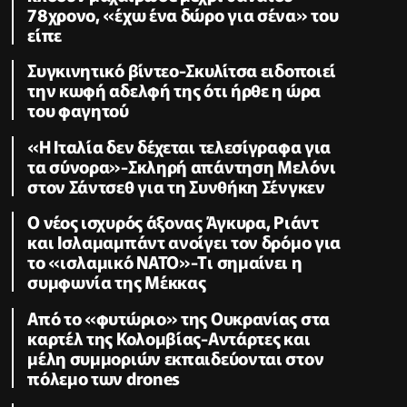
78χρονο, «έχω ένα δώρο για σένα» του
είπε
Συγκινητικό βίντεο-Σκυλίτσα ειδοποιεί
την κωφή αδελφή της ότι ήρθε η ώρα
του φαγητού
«Η Ιταλία δεν δέχεται τελεσίγραφα για
τα σύνορα»-Σκληρή απάντηση Μελόνι
στον Σάντσεθ για τη Συνθήκη Σένγκεν
O νέος ισχυρός άξονας Άγκυρα, Ριάντ
και Ισλαμαμπάντ ανοίγει τον δρόμο για
το «ισλαμικό ΝΑΤΟ»-Tι σημαίνει η
συμφωνία της Μέκκας
Από το «φυτώριο» της Ουκρανίας στα
καρτέλ της Κολομβίας-Αντάρτες και
μέλη συμμοριών εκπαιδεύονται στον
πόλεμο των drones