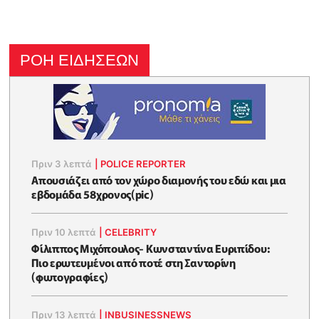
ΡΟΗ ΕΙΔΗΣΕΩΝ
Πριν 3 λεπτά
|
POLICE REPORTER
Απουσιάζει από τον χώρο διαμονής του εδώ και μια
εβδομάδα 58χρονος(pic)
Πριν 10 λεπτά
|
CELEBRITY
Φίλιππος Μιχόπουλος- Κωνσταντίνα Ευριπίδου:
Πιο ερωτευμένοι από ποτέ στη Σαντορίνη
(φωτογραφίες)
Πριν 13 λεπτά
|
INBUSINESSNEWS