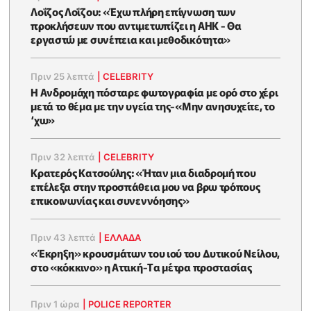
Λοΐζος Λοΐζου: «Έχω πλήρη επίγνωση των
προκλήσεων που αντιμετωπίζει η ΑΗΚ - Θα
εργαστώ με συνέπεια και μεθοδικότητα»
Πριν 25 λεπτά
|
CELEBRITY
Η Ανδρομάχη πόσταρε φωτoγραφία με ορό στο χέρι
μετά το θέμα με την υγεία της-«Μην ανησυχείτε, το
‘χω»
Πριν 32 λεπτά
|
CELEBRITY
Κρατερός Κατσούλης: «Ήταν μια διαδρομή που
επέλεξα στην προσπάθεια μου να βρω τρόπους
επικοινωνίας και συνεννόησης»
Πριν 43 λεπτά
|
ΕΛΛΑΔΑ
«Έκρηξη» κρουσμάτων του ιού του Δυτικού Νείλου,
στο «κόκκινο» η Αττική-Tα μέτρα προστασίας
Πριν 1 ώρα
|
POLICE REPORTER