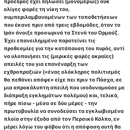
πρόεδρος έχει δηλώσει (μονομερώς) ουκ
ολίγες φορές τη νίκη του,
συμπεριλαμβανομένων των τοποθετήσεων
που έκανε πριν από τρεις εβδομάδες, όταν το
Ιράν άνοιξε προσωρινά τα Στενά του Ορμούζ.
Έχει επανειλημμένα παρατείνει τις
προθεσμίες για την κατάπαυση του πυρός, αντί
να υλοποιήσει τις (μερικές φορές ακραίες)
απειλές του για επανέναρξη των
εχθροπραξιών («ένας ολόκληρος πολιτισμός
θα πεθάνει απόψε» είχε πει πριν το Πάσχα, σε
μια απροκάλυπτη απειλή που ισοδυναμούσε με
διάπραξη εγκλημάτων πολέμου) και, τελικά,
πήρε πίσω - μέσα σε δύο μέρες - την
πρωτοβουλία να συνοδεύσει τα εγκλωβισμένα
πλοία στην έξοδο από τον Περσικό Κόλπο, εν
μέρει λόγω του φόβου ότι η απόφαση αυτή θα