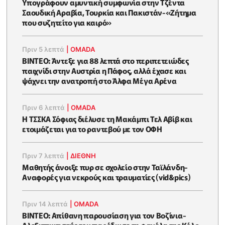
Υπογράφουν αμυντική συμφωνία στην Τζέντα
Σαουδική Αραβία, Τουρκία και Πακιστάν-«Ζήτημα
που συζητείτο για καιρό»
Πριν 5 λεπτά
|
OMADA
ΒΙΝΤΕΟ: Άντεξε για 88 λεπτά στο περιπετειώδες
παιχνίδι στην Αυστρία η Πάφος, αλλά έχασε και
ψάχνει την ανατροπή στο Άλφα Μέγα Αρένα
Πριν 6 λεπτά
|
OMADA
Η ΤΣΣΚΑ Σόφιας διέλυσε τη Μακάμπι Τελ Αβίβ και
ετοιμάζεται για το ραντεβού με τον ΟΦΗ
Πριν 7 λεπτά
|
ΔΙΕΘΝΗ
Μαθητής άνοιξε πυρ σε σχολείο στην Ταϊλάνδη-
Αναφορές για νεκρούς και τραυματίες (vid&pics)
Πριν 14 λεπτά
|
OMADA
ΒΙΝΤΕΟ: Απίθανη παρουσίαση για τον Βοζίνια-
Αλεξιπτωτιστής του παρέδωσε τη φανέλα της Κόλο