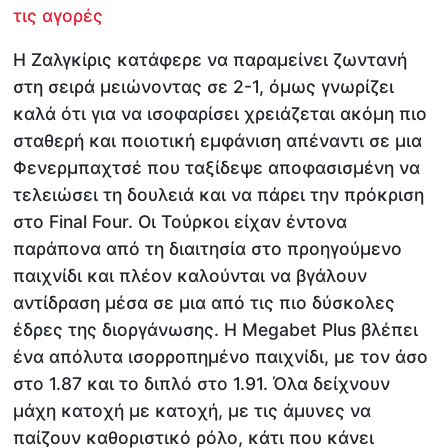
τις αγορές
Η Ζαλγκίρις κατάφερε να παραμείνει ζωντανή
στη σειρά μειώνοντας σε 2-1, όμως γνωρίζει
καλά ότι για να ισοφαρίσει χρειάζεται ακόμη πιο
σταθερή και ποιοτική εμφάνιση απέναντι σε μια
Φενερμπαχτσέ που ταξίδεψε αποφασισμένη να
τελειώσει τη δουλειά και να πάρει την πρόκριση
στο Final Four. Οι Τούρκοι είχαν έντονα
παράπονα από τη διαιτησία στο προηγούμενο
παιχνίδι και πλέον καλούνται να βγάλουν
αντίδραση μέσα σε μια από τις πιο δύσκολες
έδρες της διοργάνωσης. Η Megabet Plus βλέπει
ένα απόλυτα ισορροπημένο παιχνίδι, με τον άσο
στο 1.87 και το διπλό στο 1.91. Όλα δείχνουν
μάχη κατοχή με κατοχή, με τις άμυνες να
παίζουν καθοριστικό ρόλο, κάτι που κάνει