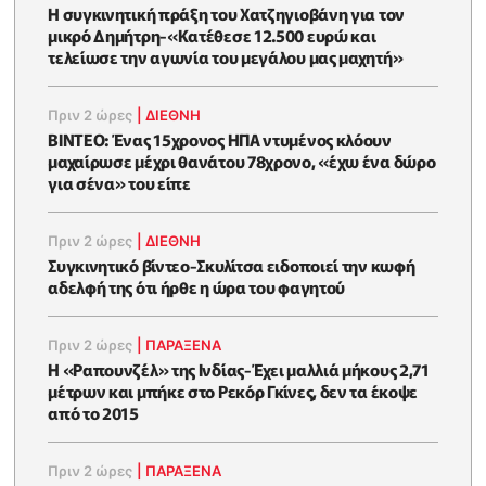
Η συγκινητική πράξη του Χατζηγιοβάνη για τον
μικρό Δημήτρη-«Κατέθεσε 12.500 ευρώ και
τελείωσε την αγωνία του μεγάλου μας μαχητή»
Πριν 2 ώρες
|
ΔΙΕΘΝΗ
ΒΙΝΤΕΟ: Ένας 15χρονος ΗΠΑ ντυμένος κλόουν
μαχαίρωσε μέχρι θανάτου 78χρονο, «έχω ένα δώρο
για σένα» του είπε
Πριν 2 ώρες
|
ΔΙΕΘΝΗ
Συγκινητικό βίντεο-Σκυλίτσα ειδοποιεί την κωφή
αδελφή της ότι ήρθε η ώρα του φαγητού
Πριν 2 ώρες
|
ΠΑΡΑΞΕΝΑ
Η «Ραπουνζέλ» της Ινδίας-Έχει μαλλιά μήκους 2,71
μέτρων και μπήκε στο Ρεκόρ Γκίνες, δεν τα έκοψε
από το 2015
Πριν 2 ώρες
|
ΠΑΡΑΞΕΝΑ