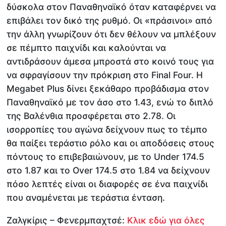
δύσκολα στον Παναθηναϊκό όταν καταφέρνει να
επιβάλει τον δικό της ρυθμό. Οι «πράσινοι» από
την άλλη γνωρίζουν ότι δεν θέλουν να μπλέξουν
σε πέμπτο παιχνίδι και καλούνται να
αντιδράσουν άμεσα μπροστά στο κοινό τους για
να σφραγίσουν την πρόκριση στο Final Four. Η
Megabet Plus δίνει ξεκάθαρο προβάδισμα στον
Παναθηναϊκό με τον άσο στο 1.43, ενώ το διπλό
της Βαλένθια προσφέρεται στο 2.78. Οι
ισορροπίες του αγώνα δείχνουν πως το τέμπο
θα παίξει τεράστιο ρόλο και οι αποδόσεις στους
πόντους το επιβεβαιώνουν, με το Under 174.5
στο 1.87 και το Over 174.5 στο 1.84 να δείχνουν
πόσο λεπτές είναι οι διαφορές σε ένα παιχνίδι
που αναμένεται με τεράστια ένταση.
Ζαλγκίρις – Φενερμπαχτσέ:
Κλικ εδώ για όλες