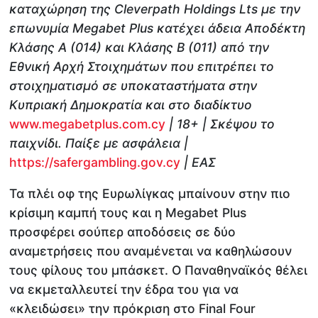
καταχώρηση της
Cleverpath
Holdings
Lts
με την
επωνυμία
Megabet Plus
κατέχει άδεια Αποδέκτη
Κλάσης Α (014) και Κλάσης Β (011) από την
Εθνική Αρχή Στοιχημάτων που επιτρέπει τo
στοιχηματισμό σε υποκαταστήματα στην
Κυπριακή Δημοκρατία και στο διαδίκτυο
www.megabetplus.com.cy
| 18+ | Σκέψου το
παιχνίδι. Παίξε με ασφάλεια |
https://safergambling.gov.cy
| ΕΑΣ
Τα πλέι οφ της Ευρωλίγκας μπαίνουν στην πιο
κρίσιμη καμπή τους και η Megabet Plus
προσφέρει σούπερ αποδόσεις σε δύο
αναμετρήσεις που αναμένεται να καθηλώσουν
τους φίλους του μπάσκετ. Ο Παναθηναϊκός θέλει
να εκμεταλλευτεί την έδρα του για να
«κλειδώσει» την πρόκριση στο Final Four