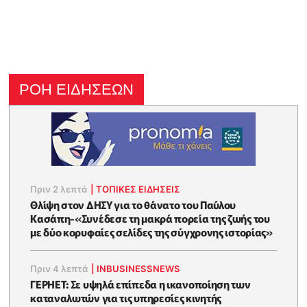
ΡΟΗ ΕΙΔΗΣΕΩΝ
Πριν 2 λεπτά
|
ΤΟΠΙΚΕΣ ΕΙΔΗΣΕΙΣ
Θλίψη στον ΔΗΣΥ για το θάνατο του Παύλου
Κασάπη-«Συνέδεσε τη μακρά πορεία της ζωής του
με δύο κορυφαίες σελίδες της σύγχρονης ιστορίας»
Πριν 4 λεπτά
|
INBUSINESSNEWS
ΓΕΡΗΕΤ: Σε υψηλά επίπεδα η ικανοποίηση των
καταναλωτών για τις υπηρεσίες κινητής