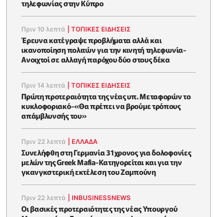
τηλεφωνίας στην Κύπρο
Πριν 10 λεπτά
|
ΤΟΠΙΚΕΣ ΕΙΔΗΣΕΙΣ
Έρευνα κατέγραψε προβλήματα αλλά και
ικανοποίηση πολιτών για την κινητή τηλεφωνία-
Ανοιχτοί σε αλλαγή παρόχου δύο στους δέκα
Πριν 14 λεπτά
|
ΤΟΠΙΚΕΣ ΕΙΔΗΣΕΙΣ
Πρώτη προτεραιότητα της νέας υπ. Μεταφορών το
κυκλοφοριακό-«Θα πρέπει να βρούμε τρόπους
απάμβλυνσής του»
Πριν 22 λεπτά
|
ΕΛΛΑΔΑ
Συνελήφθη στη Γερμανία 31χρονος για δολοφονίες
μελών της Greek Mafia-Κατηγορείται και για την
γκανγκστερική εκτέλεση του Ζαμπούνη
Πριν 22 λεπτά
|
INBUSINESSNEWS
Οι βασικές προτεραιότητες της νέας Υπουργού