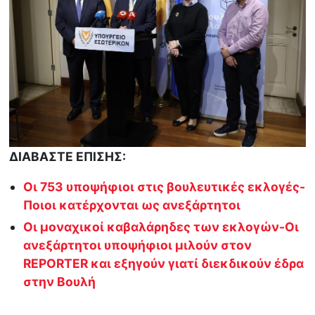
ΔΙΑΒΑΣΤΕ ΕΠΙΣΗΣ:
Οι 753 υποψήφιοι στις βουλευτικές εκλογές-
Ποιοι κατέρχονται ως ανεξάρτητοι
Οι μοναχικοί καβαλάρηδες των εκλογών-Οι
ανεξάρτητοι υποψήφιοι μιλούν στον
REPORTER και εξηγούν γιατί διεκδικούν έδρα
στην Βουλή