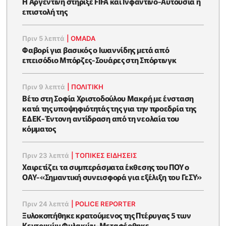
Η Αργεντινή στήριξε FIFA και Ινφαντίνο-Αυτούσια η
επιστολή της
Πριν 5 λεπτά
|
OMADA
Φαβορί για βασικός ο Ιωαννίδης μετά από
επεισόδιο Μπόρζες-Σουάρες στη Σπόρτινγκ
Πριν 9 λεπτά
|
ΠΟΛΙΤΙΚΗ
Βέτο στη Σοφία Χριστοδούλου Μακρή με ένσταση
κατά της υποψηφιότητάς της για την προεδρία της
ΕΔΕΚ-Έντονη αντίδραση από τη νεολαία του
κόμματος
Πριν 23 λεπτά
|
ΤΟΠΙΚΕΣ ΕΙΔΗΣΕΙΣ
Χαιρετίζει τα συμπεράσματα έκθεσης του ΠΟΥ ο
ΟΑΥ-«Σημαντική συνεισφορά για εξέλιξη του ΓεΣΥ»
Πριν 24 λεπτά
|
POLICE REPORTER
Ξυλοκοπήθηκε κρατούμενος της Πτέρυγας 5 των
Κεντρικών Φυλακών-Μεταφέρθηκε