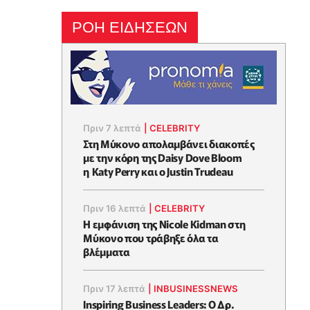
ΡΟΗ ΕΙΔΗΣΕΩΝ
Πριν 7 λεπτά
|
CELEBRITY
Στη Μύκονο απολαμβάνει διακοπές
με την κόρη της Daisy Dove Bloom
η Κaty Perry και ο Justin Trudeau
Πριν 16 λεπτά
|
CELEBRITY
Η εμφάνιση της Nicole Kidman στη
Μύκονο που τράβηξε όλα τα
βλέμματα
Πριν 17 λεπτά
|
INBUSINESSNEWS
Inspiring Business Leaders: Ο Δρ.