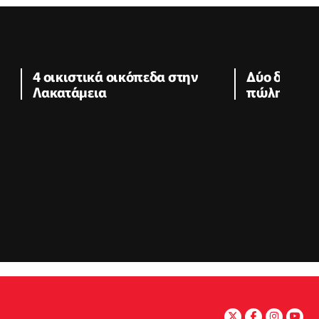
4 οικιστικά οικόπεδα στην
Δύο διαμερ
Λακατάμεια
πώληση στ