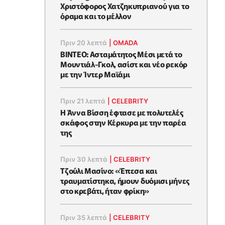
Χριστόφορος Χατζηκυπριανού για το
όραμα και το μέλλον
Πριν 20 λεπτά
|
OMADA
BINTEO: Ασταμάτητος Μέσι μετά το
Μουντιάλ-Γκολ, ασίστ και νέο ρεκόρ
με την Ίντερ Μαϊάμι
Πριν 21 λεπτά
|
CELEBRITY
Η Άννα Βίσση έφτασε με πολυτελές
σκάφος στην Κέρκυρα με την παρέα
της
Πριν 30 λεπτά
|
CELEBRITY
Τζούλι Μασίνο: «Έπεσα και
τραυματίστηκα, ήμουν δυόμισι μήνες
στο κρεβάτι, ήταν φρίκη»
Πριν 35 λεπτά
|
CELEBRITY