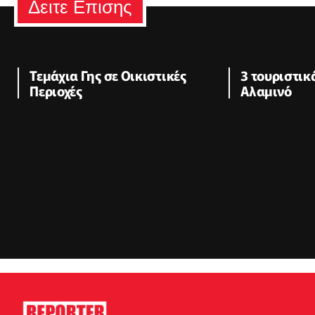
Δειτε Επισης
Τεμάχια Γης σε Οικιστικές
3 τουριστι
Περιοχές
Αλαμινό