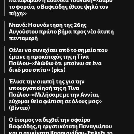
το φορτίο, ο Βαφεάδης έθεσε ψηλά τον
πήχη»
Ντανά: Η συνάντηση της 26ης
Αυγούστου πρώτο βήμα προς νέα άτυπη
πενταμερή
Θέλει να συνεχίσει από το σημείο που
έμεινε η προκάτοχός της η Τίνα
Παύλου-«Νιώθω ότι μπαίνω σε ένα
δικό μου σπίτι» (pics)
Έλυσε την σιωπή της για την
υπουργοποίησή της η Τίνα
Παύλου-«Μιλήσαμε με την Αννίτα,
εύχομαι θεία φώτιση σε όλους μας»
(βίντεο)
Ο έτοιμος να δεχθεί την σφαίρα
Βαφεάδης, η εργατικότατη Παναγιώτου
και η αεικίνητη Κασσιανίδου-Έπλεξε το