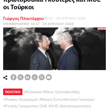
οι Τούρκοι
Γιώργος Πλουτάρχου
06:03 - 29 ΑΠΡΙΛΙΟΥ 2026
ΕΝΗΜΕΡΏΘΗΚΕ:
10:37 - 29 ΑΠΡΙΛΙΟΥ 2026
ΠΟΛΙΤΙΚΗ
#
Κυπριακό
#
Νίκος Χριστοδουλίδης
#
Τουφάν Ερχιουρμάν
#
Νεκρή Ζώνη
#
Αντόνιο Γκουτέρες
#
Γενικός Γραμματέας ΟΗΕ
#
ΟΗΕ
#
Διαπραγματεύσεις