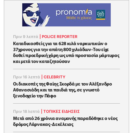
Πριν 9 λεπτά
|
POLICE REPORTER
Καταδικασθείς για τα 628 κιλά ναρκωτικών ο
37χρονος για την απάτη 800 χιλιάδων-Του είχε
δοθεί προεδρική χάρη ως υπό προστασία μάρτυρας
και μετά τον καταζητούσαν
Πριν 16 λεπτά
|
CELEBRITY
Οι διακοπές της Φαίης Σκορδά με τον Αλέξανδρο
Αθανασιάδη και τα παιδιά της, σε γνωστό
ξενοδοχείο την Πάφο
Πριν 18 λεπτά
|
ΤΟΠΙΚΕΣ ΕΙΔΗΣΕΙΣ
Μετά από 26 χρόνια αναμονής παραδόθηκε ο νέος
δρόμος Λάρνακας-Δεκέλειας