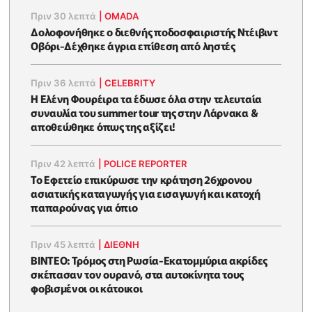
Πριν 30 λεπτά
|
OMADA
Δολοφονήθηκε o διεθνής ποδοσφαιριστής Ντέιβιντ
Οβόρι-Δέχθηκε άγρια επίθεση από ληστές
Πριν 36 λεπτά
|
CELEBRITY
Η Ελένη Φουρέιρα τα έδωσε όλα στην τελευταία
συναυλία του summer tour της στην Λάρνακα &
αποθεώθηκε όπως της αξίζει!
Πριν 42 λεπτά
|
POLICE REPORTER
Το Εφετείο επικύρωσε την κράτηση 26χρονου
ασιατικής καταγωγής για εισαγωγή και κατοχή
παπαρούνας για όπιο
Πριν 45 λεπτά
|
ΔΙΕΘΝΗ
ΒΙΝΤΕΟ: Τρόμος στη Ρωσία-Εκατομμύρια ακρίδες
σκέπασαν τον ουρανό, στα αυτοκίνητα τους
φοβισμένοι οι κάτοικοι