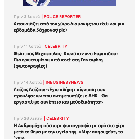
Πριν 3 λεπτά
|
POLICE REPORTER
Απουσιάζει από τον χώρο διαμονής του εδώ και μια
εβδομάδα 58χρονος(pic)
Πριν 11 λεπτά
|
CELEBRITY
Φίλιππος Μιχόπουλος- Κωνσταντίνα Ευριπίδου:
Πιο ερωτευμένοι από ποτέ στη Σαντορίνη
(φωτογραφίες)
Πριν 14 λεπτά
|
INBUSINESSNEWS
Λοΐζος Λοΐζου: «Έχω πλήρη επίγνωση των
προκλήσεων που αντιμετωπίζει η ΑΗΚ - Θα
εργαστώ με συνέπεια και μεθοδικότητα»
Πριν 26 λεπτά
|
CELEBRITY
Η Ανδρομάχη πόσταρε φωτoγραφία με ορό στο χέρι
μετά το θέμα με την υγεία της-«Μην ανησυχείτε, το
‘χω»