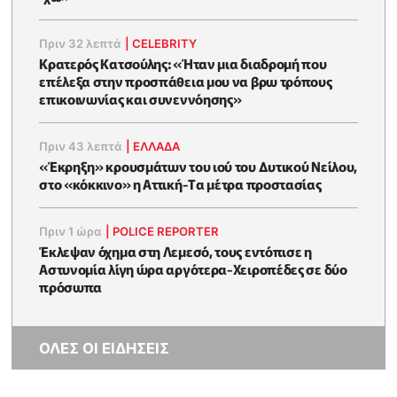
Πριν 32 λεπτά
|
CELEBRITY
Κρατερός Κατσούλης: «Ήταν μια διαδρομή που
επέλεξα στην προσπάθεια μου να βρω τρόπους
επικοινωνίας και συνεννόησης»
Πριν 43 λεπτά
|
ΕΛΛΑΔΑ
«Έκρηξη» κρουσμάτων του ιού του Δυτικού Νείλου,
στο «κόκκινο» η Αττική-Tα μέτρα προστασίας
Πριν 1 ώρα
|
POLICE REPORTER
Έκλεψαν όχημα στη Λεμεσό, τους εντόπισε η
Αστυνομία λίγη ώρα αργότερα-Χειροπέδες σε δύο
πρόσωπα
ΟΛΕΣ ΟΙ ΕΙΔΗΣΕΙΣ