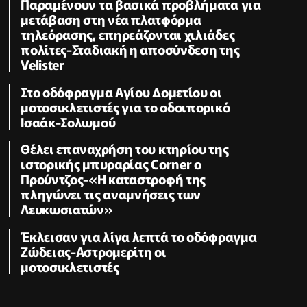
Παραμένουν τα βασικά προβλήματα για
μετάβαση στη νέα πλατφόρμα
τηλεόρασης, επηρεάζονται χιλιάδες
πολίτες-Σταδιακή η αποσύνδεση της
Velister
Στο οδόφραγμα Αγίου Δομετίου οι
μοτοσικλετιστές για το οδοιπορικό
Ισαάκ-Σολωμού
Θέλει επαναχρήση του κτηρίου της
ιστορικής μπυραρίας Corner ο
Προύντζος-«Η καταστροφή της
πληγώνει τις αναμνήσεις των
Λευκωσιατών»
Έκλεισαν για λίγα λεπτά το οδόφραγμα
Ζώδειας-Αστρομερίτη οι
μοτοσικλετιστές