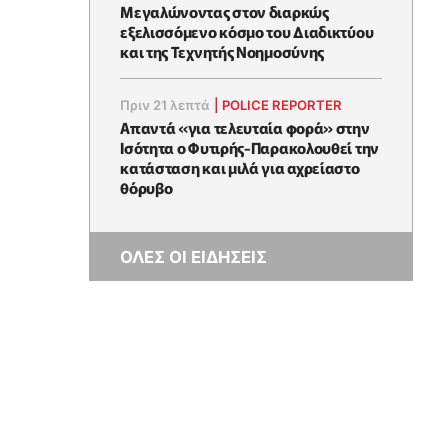
Μεγαλώνοντας στον διαρκώς
εξελισσόμενο κόσμο του Διαδικτύου
και της Τεχνητής Νοημοσύνης
Πριν 21 λεπτά
|
POLICE REPORTER
Απαντά «για τελευταία φορά» στην
Ισότητα ο Φυτιρής-Παρακολουθεί την
κατάσταση και μιλά για αχρείαστο
θόρυβο
ΟΛΕΣ ΟΙ ΕΙΔΗΣΕΙΣ