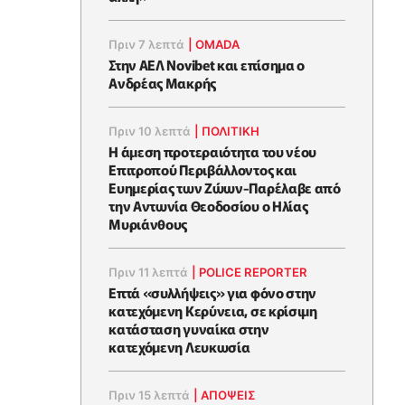
Πριν 7 λεπτά
|
OMADA
Στην ΑΕΛ Novibet και επίσημα ο
Ανδρέας Μακρής
Πριν 10 λεπτά
|
ΠΟΛΙΤΙΚΗ
Η άμεση προτεραιότητα του νέου
Επιτροπού Περιβάλλοντος και
Ευημερίας των Ζώων-Παρέλαβε από
την Αντωνία Θεοδοσίου ο Ηλίας
Μυριάνθους
Πριν 11 λεπτά
|
POLICE REPORTER
Επτά «συλλήψεις» για φόνο στην
κατεχόμενη Κερύνεια, σε κρίσιμη
κατάσταση γυναίκα στην
κατεχόμενη Λευκωσία
Πριν 15 λεπτά
|
ΑΠΌΨΕΙΣ