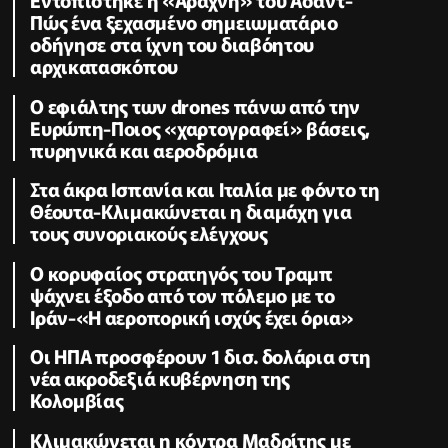
Πώς ένα ξεχασμένο σημειωματάριο
οδήγησε στα ίχνη του διαβόητου
αρχικατασκόπου
Ο εφιάλτης των drones πάνω από την
Ευρώπη-Ποιος «χαρτογραφεί» βάσεις,
πυρηνικά και αεροδρόμια
Στα άκρα Ισπανία και Ιταλία με φόντο τη
Θέουτα-Κλιμακώνεται η διαμάχη για
τους συνοριακούς ελέγχους
Ο κορυφαίος στρατηγός του Τραμπ
ψάχνει έξοδο από τον πόλεμο με το
Ιράν-«Η αεροπορική ισχύς έχει όρια»
Οι ΗΠΑ προσφέρουν 1 δισ. δολάρια στη
νέα ακροδεξιά κυβέρνηση της
Κολομβίας
Κλιμακώνεται η κόντρα Μαδρίτης με