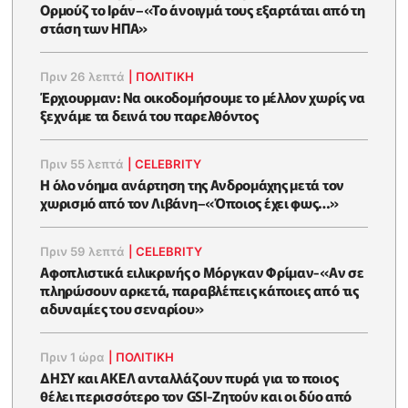
Ορμούζ το Ιράν–«Το άνοιγμά τους εξαρτάται από τη
στάση των ΗΠΑ»
Πριν 26 λεπτά
|
ΠΟΛΙΤΙΚΗ
Έρχιουρμαν: Να οικοδομήσουμε το μέλλον χωρίς να
ξεχνάμε τα δεινά του παρελθόντος
Πριν 55 λεπτά
|
CELEBRITY
Η όλο νόημα ανάρτηση της Ανδρομάχης μετά τον
χωρισμό από τον Λιβάνη–«Όποιος έχει φως…»
Πριν 59 λεπτά
|
CELEBRITY
Αφοπλιστικά ειλικρινής ο Μόργκαν Φρίμαν-«Αν σε
πληρώσουν αρκετά, παραβλέπεις κάποιες από τις
αδυναμίες του σεναρίου»
Πριν 1 ώρα
|
ΠΟΛΙΤΙΚΗ
ΔΗΣΥ και ΑΚΕΛ ανταλλάζουν πυρά για το ποιος
θέλει περισσότερο τον GSI-Ζητούν και οι δύο από