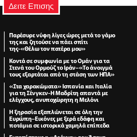
Δειτε Επισης
Παρέσυρε νύφη λίγες ώρες μετά το γάμο
της και ζητούσε να πάει σπίτι
της-«Θέλω τον πατέρα μου»
Κοντά σε συμφωνία με το Ομάν για τα
Στενά του Ορμούζ το Ιράν–«Το άνοιγμά
τους εξαρτάται από τη στάση των ΗΠΑ»
«Στα χαρακώματα» Ισπανία και Ιταλία
για τη Σένγκεν-Η Μαδρίτη απαντά με
ελέγχους, ανυποχώρητη η Μελόνι
Η ξηρασία εξαπλώνεται σε όλη την
Ευρώπη–Εικόνες με ξερά εδάφη και
ποτάμια σε ιστορικά χαμηλά επίπεδα
Εντοπίστηκε η «Αράχνη» του Άσαντ-