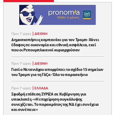
Πριν 7 ώρες
|
ΔΙΕΘΝΗ
Δημοσκοπήσεις καμπανάκι για τον Τραμπ-Χάνει
έδαφος σε οικονομία και εθνική ασφάλεια, εκεί
που οι Ρεπουμπλικανοί κυριαρχούσαν
Πριν 7 ώρες
|
ΔΙΕΘΝΗ
Γιατί ο Νετανιάχου απορρίπτει το σχέδιο 15 σημείων
του Τραμπ για τη Γάζα-Όλο το παρασκήνιο
Πριν 7 ώρες
|
ΕΛΛΑΔΑ
Σφοδρή επίθεση ΣΥΡΙΖΑ σε Κυβέρνηση για
υποκλοπές-«Η επιχείρηση συγκάλυψης
συνεχίζεται. Το παρακράτος της ΝΔ έχει συνέχεια
και συνέπεια»