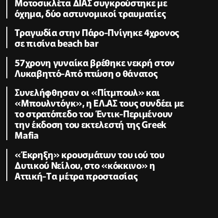
Μοτοσικλέτα ΔΙΑΣ συγκρούστηκε με
όχημα, δύο αστυνομικοί τραυματίες
Τραγωδία στην Πάρο-Πνίγηκε 4χρονος
σε πισίνα beach bar
57χρονη γυναίκα βρέθηκε νεκρή στον
Λυκαβηττό-Aπό πτώση ο θάνατος
Συνελήφθησαν οι «Πίτμπουλ» και
«Μπουλντόγκ», η ΕΛ.ΑΣ τους συνδέει με
το στρατόπεδο του Έντικ-Περιμένουν
την έκδοση του εκτελεστή της Greek
Mafia
«Έκρηξη» κρουσμάτων του ιού του
Δυτικού Νείλου, στο «κόκκινο» η
Αττική-Tα μέτρα προστασίας