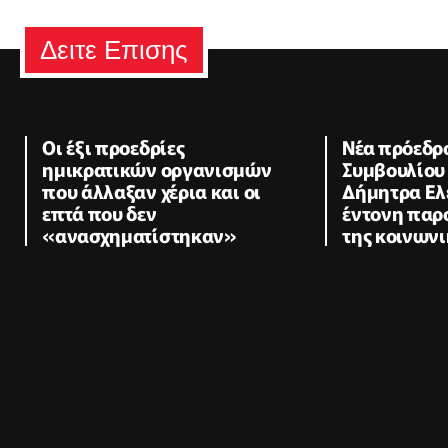
Δειτε Επισης
Οι έξι προεδρίες
Νέα πρόεδρ
ημικρατικών οργανισμών
Συμβουλίου
που άλλαξαν χέρια και οι
Δήμητρα Ελ
επτά που δεν
έντονη παρ
«ανασχηματίστηκαν»
της κοινων