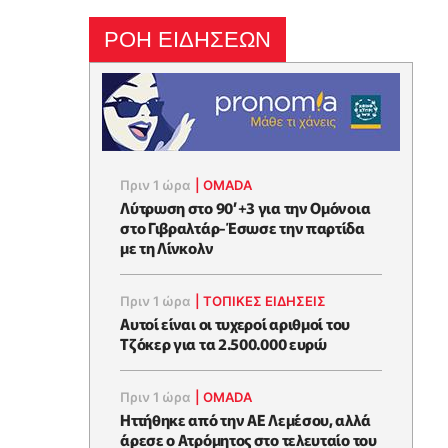
ΡΟΗ ΕΙΔΗΣΕΩΝ
Πριν 1 ώρα
|
OMADA
Λύτρωση στο 90’+3 για την Ομόνοια
στο Γιβραλτάρ-Έσωσε την παρτίδα
με τη Λίνκολν
Πριν 1 ώρα
|
ΤΟΠΙΚΕΣ ΕΙΔΗΣΕΙΣ
Αυτοί είναι οι τυχεροί αριθμοί του
Τζόκερ για τα 2.500.000 ευρώ
Πριν 1 ώρα
|
OMADA
Ηττήθηκε από την ΑΕ Λεμέσου, αλλά
άρεσε ο Ατρόμητος στο τελευταίο του