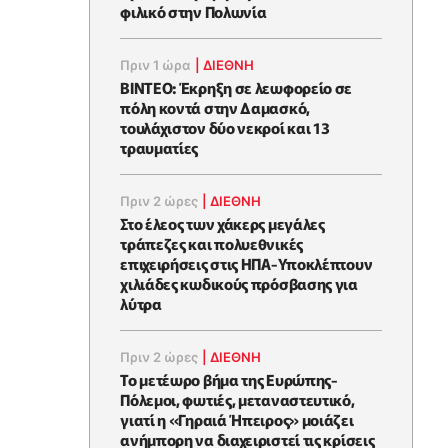
φιλικό στην Πολωνία
Πριν 1 ώρα
|
ΔΙΕΘΝΗ
ΒΙΝΤΕΟ: Έκρηξη σε λεωφορείο σε
πόλη κοντά στην Δαμασκό,
τουλάχιστον δύο νεκροί και 13
τραυματίες
Πριν 2 ώρες
|
ΔΙΕΘΝΗ
Στο έλεος των χάκερς μεγάλες
τράπεζες και πολυεθνικές
επιχειρήσεις στις ΗΠΑ-Υποκλέπτουν
χιλιάδες κωδικούς πρόσβασης για
λύτρα
Πριν 2 ώρες
|
ΔΙΕΘΝΗ
Το μετέωρο βήμα της Ευρώπης-
Πόλεμοι, φωτιές, μεταναστευτικό,
γιατί η «Γηραιά Ήπειρος» μοιάζει
ανήμπορη να διαχειριστεί τις κρίσεις