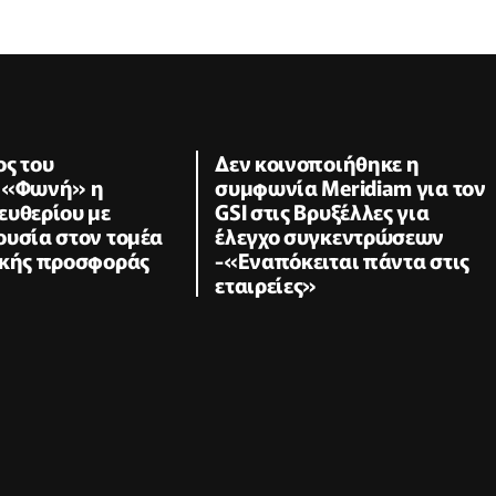
ος του
Δεν κοινοποιήθηκε η
 «Φωνή» η
συμφωνία Meridiam για τον
ευθερίου με
GSI στις Βρυξέλλες για
ουσία στον τομέα
έλεγχο συγκεντρώσεων
ικής προσφοράς
-«Εναπόκειται πάντα στις
εταιρείες»