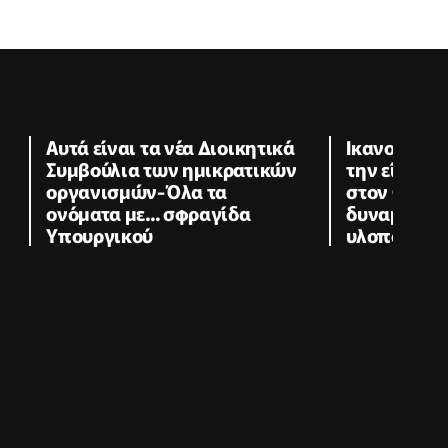
Αυτά είναι τα νέα Διοικητικά
Ικανοποίησ
Συμβούλια των ημικρατικών
την είσοδο
οργανισμών-Όλα τα
στον GSI-«
ονόματα με... σφραγίδα
δυναμική σ
Υπουργικού
υλοποίησης