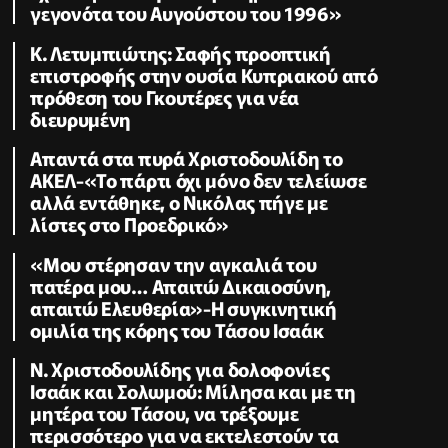
γεγονότα του Αυγούστου του 1996»
K. Λετυμπιώτης: Σαφής προοπτική
επιστροφής στην ουσία Κυπριακού από
πρόθεση του Γκουτέρες για νέα
διευρυμένη
Απαντά στα πυρά Χριστοδουλίδη το
ΑΚΕΛ-«Το πάρτι όχι μόνο δεν τελείωσε
αλλά εντάθηκε, ο Νικόλας πήγε με
λίστες στο Προεδρικό»
«Μου στέρησαν την αγκαλιά του
πατέρα μου… Απαιτώ Δικαιοσύνη,
απαιτώ Ελευθερία»-Η συγκινητική
ομιλία της κόρης του Τάσου Ισαάκ
Ν. Χριστοδουλίδης για δολοφονίες
Ισαάκ και Σολωμού: Μίλησα και με τη
μητέρα του Τάσου, να τρέξουμε
περισσότερο για να εκτελεστούν τα