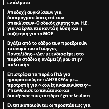
εντάλματα
Αποδοχή συγκλίσεων για
διαπραγματεύσεις επί των
αποκλίσεων-Ο οδικός χάρτης των Η.Ε.
για να έρθει πιο κοντά η λύση και η
συζήτηση για τα ΜΟΕ
Βγάζει από το κάδρο των προεδρικών
το όνομά του ο Γιώργος
Παντελίδης-«Δεν με ενδιαφέρει στο
παρόν στάδιο η ανάμειξή μου στην
πολιτική»
Επιστρέφει τα πυρά ο ΠτΔ για
ημικρατικούς σε «ΔΗΣΑΚΕΛ» με...
προτροπή για «κοινές ανακοινώσεις»-
Υπενθύμισε το πλιάτσικο και
διαμήνυσε πως το πάρτι έχει τελειώσει
Εντατικοποιούνται οι προσπάθειες για