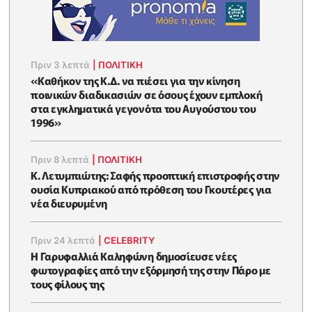
Πριν 3 λεπτά
|
ΠΟΛΙΤΙΚΗ
«Καθήκον της Κ.Δ. να πιέσει για την κίνηση
ποινικών διαδικασιών σε όσους έχουν εμπλοκή
στα εγκληματικά γεγονότα του Αυγούστου του
1996»
Πριν 8 λεπτά
|
ΠΟΛΙΤΙΚΗ
K. Λετυμπιώτης: Σαφής προοπτική επιστροφής στην
ουσία Κυπριακού από πρόθεση του Γκουτέρες για
νέα διευρυμένη
Πριν 24 λεπτά
|
CELEBRITY
Η Γαρυφαλλιά Καληφώνη δημοσίευσε νέες
φωτογραφίες από την εξόρμησή της στην Πάρο με
τους φίλους της