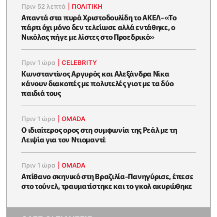
Πριν 52 λεπτά
|
ΠΟΛΙΤΙΚΗ
Απαντά στα πυρά Χριστοδουλίδη το ΑΚΕΛ-«Το
πάρτι όχι μόνο δεν τελείωσε αλλά εντάθηκε, ο
Νικόλας πήγε με λίστες στο Προεδρικό»
Πριν 1 ώρα
|
CELEBRITY
Κωνσταντίνος Αργυρός και Αλεξάνδρα Νίκα
κάνουν διακοπές με πολυτελές γιοτ με τα δύο
παιδιά τους
Πριν 1 ώρα
|
OMADA
Ο ιδιαίτερος ορος στη συμφωνία της Ρεάλ με τη
Λειψία για τον Ντιομαντέ
Πριν 1 ώρα
|
OMADA
Απίθανο σκηνικό στη Βραζιλία-Πανηγύρισε, έπεσε
στο τούνελ, τραυματίστηκε και το γκολ ακυρώθηκε