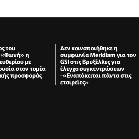
ος του
Δεν κοινοποιήθηκε η
 «Φωνή» η
συμφωνία Meridiam για τον
ευθερίου με
GSI στις Βρυξέλλες για
ουσία στον τομέα
έλεγχο συγκεντρώσεων
ικής προσφοράς
-«Εναπόκειται πάντα στις
εταιρείες»