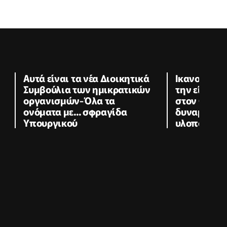
Αυτά είναι τα νέα Διοικητικά
Ικανοποίησ
Συμβούλια των ημικρατικών
την είσοδο
οργανισμών-Όλα τα
στον GSI-«
ονόματα με... σφραγίδα
δυναμική σ
Υπουργικού
υλοποίησης