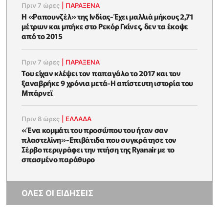
Πριν 7 ώρες
|
ΠΑΡΑΞΕΝΑ
Η «Ραπουνζέλ» της Ινδίας-Έχει μαλλιά μήκους 2,71
μέτρων και μπήκε στο Ρεκόρ Γκίνες, δεν τα έκοψε
από το 2015
Πριν 7 ώρες
|
ΠΑΡΑΞΕΝΑ
Του είχαν κλέψει τον παπαγάλο το 2017 και τον
ξαναβρήκε 9 χρόνια μετά-Η απίστευτη ιστορία του
Μπάρνεϊ
Πριν 8 ώρες
|
ΕΛΛΑΔΑ
«Ένα κομμάτι του προσώπου του ήταν σαν
πλαστελίνη»-Επιβάτιδα που συγκράτησε τον
Σέρβο περιγράφει την πτήση της Ryanair με το
σπασμένο παράθυρο
ΟΛΕΣ ΟΙ ΕΙΔΗΣΕΙΣ