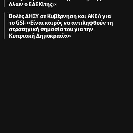
όλων ο ΕΔΕΚίτης»
Βολές ΔΗΣΥ σε Κυβέρνηση και ΑΚΕΛ για
το GSI-«Είναι καιρός να αντιληφθούν τη
στρατηγική σημασία του για την
Κυπριακή Δημοκρατία»