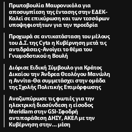
Πρωτοβουλία Μαυρονικόλα για
αποσυμπίεση της έντασης στην ΕΔΕΚ-
Καλεί σε επικύρωση και των τεσσάρων
υποψηφιοτήτων για την προεδρία
Προχωρά σε αντικατάσταση του μέλους
του Δ.Σ. της Cyta η Κυβέρνηση μετά τις
αντιδράσεις-Ανοίγει το θέμα του
Γνωμοδοτικού η Βουλή
Διόρισε Ειδική Σύμβουλο για Κράτος
Δικαίου την Άνδρεα Θεολόγου Μανώλη
η Αννίτα-Θα συμμετάσχει στην ομάδα
της Σχολής Πολιτικής Επιμόρφωσης
Αναζωπύρωσε τις φωτιές για την
ηλεκτρική διασύνδεση η είσοδος
Meridiam στην GSI-Σφοδρή
αντιπαράθεση ΔΗΣΥ, ΑΚΕΛ με την
Κυβέρνηση στην… μέση