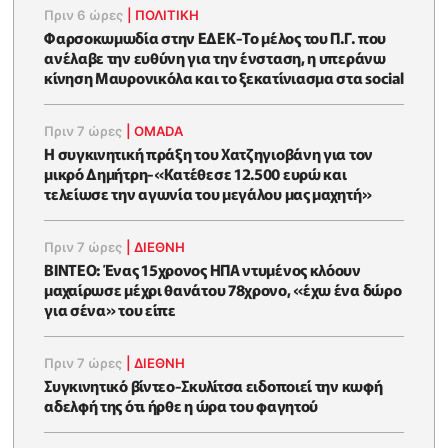
Πριν 6 ώρες
|
ΠΟΛΙΤΙΚΗ
Φαρσοκωμωδία στην ΕΔΕΚ-Το μέλος του Π.Γ. που
ανέλαβε την ευθύνη για την ένσταση, η υπεράνω
κίνηση Μαυρονικόλα και το ξεκατίνιασμα στα social
Πριν 7 ώρες
|
OMADA
Η συγκινητική πράξη του Χατζηγιοβάνη για τον
μικρό Δημήτρη-«Κατέθεσε 12.500 ευρώ και
τελείωσε την αγωνία του μεγάλου μας μαχητή»
Πριν 7 ώρες
|
ΔΙΕΘΝΗ
ΒΙΝΤΕΟ: Ένας 15χρονος ΗΠΑ ντυμένος κλόουν
μαχαίρωσε μέχρι θανάτου 78χρονο, «έχω ένα δώρο
για σένα» του είπε
Πριν 7 ώρες
|
ΔΙΕΘΝΗ
Συγκινητικό βίντεο-Σκυλίτσα ειδοποιεί την κωφή
αδελφή της ότι ήρθε η ώρα του φαγητού