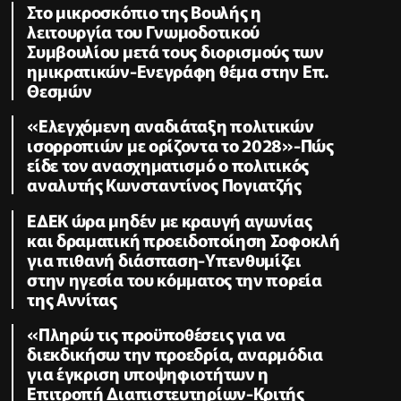
Στο μικροσκόπιο της Βουλής η
λειτουργία του Γνωμοδοτικού
Συμβουλίου μετά τους διορισμούς των
ημικρατικών-Ενεγράφη θέμα στην Επ.
Θεσμών
«Ελεγχόμενη αναδιάταξη πολιτικών
ισορροπιών με ορίζοντα το 2028»-Πώς
είδε τον ανασχηματισμό ο πολιτικός
αναλυτής Κωνσταντίνος Πογιατζής
ΕΔΕΚ ώρα μηδέν με κραυγή αγωνίας
και δραματική προειδοποίηση Σοφοκλή
για πιθανή διάσπαση-Υπενθυμίζει
στην ηγεσία του κόμματος την πορεία
της Αννίτας
«Πληρώ τις προϋποθέσεις για να
διεκδικήσω την προεδρία, αναρμόδια
για έγκριση υποψηφιοτήτων η
Επιτροπή Διαπιστευτηρίων-Κριτής