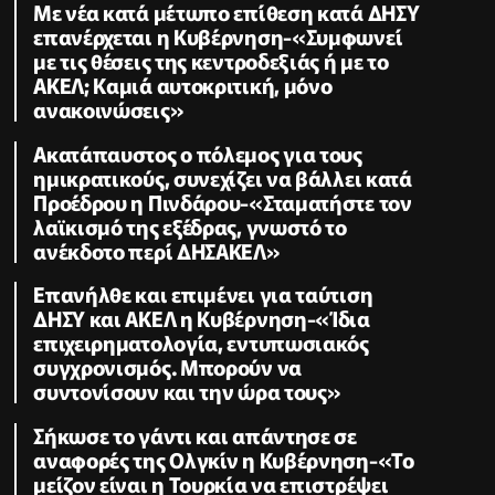
Με νέα κατά μέτωπο επίθεση κατά ΔΗΣΥ
επανέρχεται η Κυβέρνηση-«Συμφωνεί
με τις θέσεις της κεντροδεξιάς ή με το
ΑΚΕΛ; Kαμιά αυτοκριτική, μόνο
ανακοινώσεις»
Ακατάπαυστος ο πόλεμος για τους
ημικρατικούς, συνεχίζει να βάλλει κατά
Προέδρου η Πινδάρου-«Σταματήστε τον
λαϊκισμό της εξέδρας, γνωστό το
ανέκδοτο περί ΔΗΣΑΚΕΛ»
Επανήλθε και επιμένει για ταύτιση
ΔΗΣΥ και ΑΚΕΛ η Κυβέρνηση-«Ίδια
επιχειρηματολογία, εντυπωσιακός
συγχρονισμός. Μπορούν να
συντονίσουν και την ώρα τους»
Σήκωσε το γάντι και απάντησε σε
αναφορές της Ολγκίν η Κυβέρνηση-«Το
μείζον είναι η Τουρκία να επιστρέψει