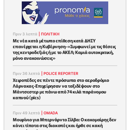
Πριν 3 λεπτά
|
ΠΟΛΙΤΙΚΗ
Με νέα κατά μέτωπο επίθεση κατά ΔΗΣΥ
επανέρχεται η Κυβέρνηση-«Συμφωνεί με τις θέσεις
της κεντροδεξιάς ή με το ΑΚΕΛ; Kαμιά αυτοκριτική,
μόνο ανακοινώσεις»
Πριν 36 λεπτά
|
POLICE REPORTER
Xειροπέδες σε πέντε πρόσωπα στο αεροδρόμιο
Λάρνακας-Επιχείρησαν να ταξιδέψουν στο
Μάντσεστερ με πάνω από 74 κιλά παράνομου
καπνού (pics)
Πριν 49 λεπτά
|
OMADA
Μουρίνιο για Μπερνάρντο Σίλβα: Ο κακομοίρης δεν
κάνει τίποτα στις διακοπές και ήρθε σε κακή