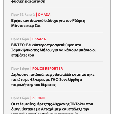
φυσική κατάσταση
Πριν 53 λεπτά
|
OMADA
Βρήκε τον ιδανικό διάδοχο για τον Ρόδρι η
Μάντσεστερ Σίτι
Πριν 1 ώρα
|
ΕΛΛΑΔΑ
BINTEO: Ελικόπτερο προσγειώθηκε στο
Σαρακήνικο της Μήλου για να κάνουν μπάνιο οι
επιβάτες του
Πριν 1 ώρα
|
POLICE REPORTER
Δήλωσαν παιδικά παιχνίδια αλλά εντοπίστηκε
πακέτο με 48 vapes με THC-Συνελήφθη ο
παραλήπτης του δέματος
Πριν 1 ώρα
|
ΔΙΕΘΝΗ
Οι τελευταίες μέρες της 49χρονης TikToker που
διαγνώστηκε με Αλτσχάιμερ και επέλεξε την
ιατρικώς υποβοηθούμενη αυτοκτονία