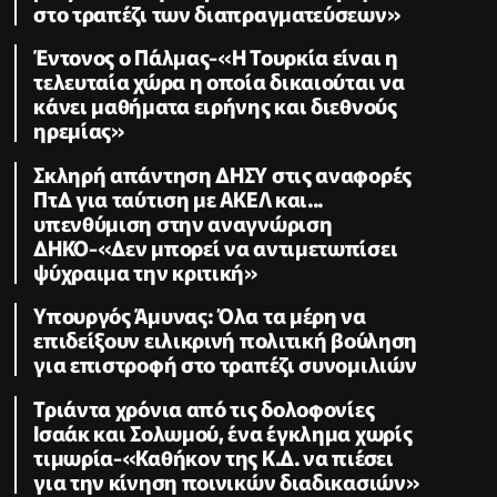
στο τραπέζι των διαπραγματεύσεων»
Έντονος ο Πάλμας-«Η Τουρκία είναι η
τελευταία χώρα η οποία δικαιούται να
κάνει μαθήματα ειρήνης και διεθνούς
ηρεμίας»
Σκληρή απάντηση ΔΗΣΥ στις αναφορές
ΠτΔ για ταύτιση με ΑΚΕΛ και...
υπενθύμιση στην αναγνώριση
ΔΗΚΟ-«Δεν μπορεί να αντιμετωπίσει
ψύχραιμα την κριτική»
Υπουργός Άμυνας: Όλα τα μέρη να
επιδείξουν ειλικρινή πολιτική βούληση
για επιστροφή στο τραπέζι συνομιλιών
Τριάντα χρόνια από τις δολοφονίες
Ισαάκ και Σολωμού, ένα έγκλημα χωρίς
τιμωρία-«Καθήκον της Κ.Δ. να πιέσει
για την κίνηση ποινικών διαδικασιών»