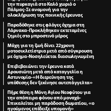
την πυρκαγιά στο Καλό χωριό ο
Πάλμας-Σε αναμονή για την
ολοκλήρωση της ποινικής έρευνας
Παραδόθηκε στις φλόγες όχημα στη
Λάρνακα-Προκλήθηκαν εκτεταμένες
ζημιές στο μπροστινό μέρος
Μάχη για τη ζωή δίνει 22χρονη
μοτοσικλετίστρια μετά από σύγκρουση
με όχημα-Νοσηλεύεται διασωληνωμένη
Επιβεβαιώνει την έρευνα κατά
Δρουσιώτη μετά από καταγγελία η
Αστυνομία-«Η διερεύνηση της
υπόθεσης δεν ξεκίνησε αυτεπάγγελτα»
Πήρε θέση η Μόνη Αγίου Νεοφύτου για
την απόπειρα φόνου από μοναχό-
Επικαλείται μη παράδοση δωματίου, «ο
ηγούμενος επέδειξε υπομονή»