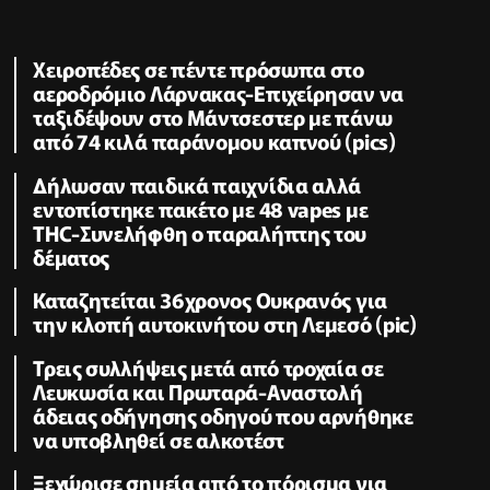
Xειροπέδες σε πέντε πρόσωπα στο
αεροδρόμιο Λάρνακας-Επιχείρησαν να
ταξιδέψουν στο Μάντσεστερ με πάνω
από 74 κιλά παράνομου καπνού (pics)
Δήλωσαν παιδικά παιχνίδια αλλά
εντοπίστηκε πακέτο με 48 vapes με
THC-Συνελήφθη ο παραλήπτης του
δέματος
Καταζητείται 36χρονος Ουκρανός για
την κλοπή αυτοκινήτου στη Λεμεσό (pic)
Τρεις συλλήψεις μετά από τροχαία σε
Λευκωσία και Πρωταρά-Αναστολή
άδειας οδήγησης οδηγού που αρνήθηκε
να υποβληθεί σε αλκοτέστ
Ξεχώρισε σημεία από το πόρισμα για