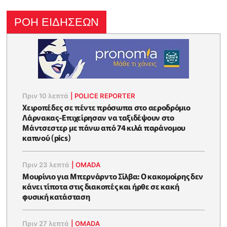
ΡΟΗ ΕΙΔΗΣΕΩΝ
Πριν 10 λεπτά
|
POLICE REPORTER
Xειροπέδες σε πέντε πρόσωπα στο αεροδρόμιο
Λάρνακας-Επιχείρησαν να ταξιδέψουν στο
Μάντσεστερ με πάνω από 74 κιλά παράνομου
καπνού (pics)
Πριν 23 λεπτά
|
OMADA
Μουρίνιο για Μπερνάρντο Σίλβα: Ο κακομοίρης δεν
κάνει τίποτα στις διακοπές και ήρθε σε κακή
φυσική κατάσταση
Πριν 27 λεπτά
|
OMADA