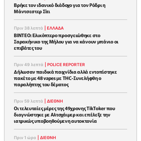
Βρήκε τον ιδανικό διάδοχο για τον Ρόδρι η
Μάντσεστερ Σίτι
Πριν 38 λεπτά
|
ΕΛΛΑΔΑ
BINTEO: Ελικόπτερο προσγειώθηκε στο
Σαρακήνικο της Μήλου για να κάνουν μπάνιο οι
επιβάτες του
Πριν 49 λεπτά
|
POLICE REPORTER
Δήλωσαν παιδικά παιχνίδια αλλά εντοπίστηκε
πακέτο με 48 vapes με THC-Συνελήφθη ο
παραλήπτης του δέματος
Πριν 59 λεπτά
|
ΔΙΕΘΝΗ
Οι τελευταίες μέρες της 49χρονης TikToker που
διαγνώστηκε με Αλτσχάιμερ και επέλεξε την
ιατρικώς υποβοηθούμενη αυτοκτονία
Πριν 1 ώρα
|
ΔΙΕΘΝΗ