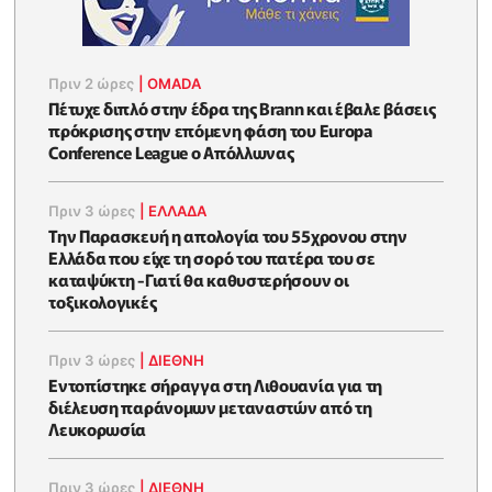
Πριν 2 ώρες
|
OMADA
Πέτυχε διπλό στην έδρα της Brann και έβαλε βάσεις
πρόκρισης στην επόμενη φάση του Europa
Conference League ο Απόλλωνας
Πριν 3 ώρες
|
ΕΛΛΑΔΑ
Την Παρασκευή η απολογία του 55χρονου στην
Ελλάδα που είχε τη σορό του πατέρα του σε
καταψύκτη -Γιατί θα καθυστερήσουν οι
τοξικολογικές
Πριν 3 ώρες
|
ΔΙΕΘΝΗ
Εντοπίστηκε σήραγγα στη Λιθουανία για τη
διέλευση παράνομων μεταναστών από τη
Λευκορωσία
Πριν 3 ώρες
|
ΔΙΕΘΝΗ