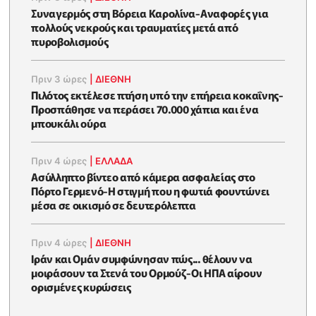
Συναγερμός στη Βόρεια Καρολίνα-Αναφορές για
πολλούς νεκρούς και τραυματίες μετά από
πυροβολισμούς
Πριν 3 ώρες
|
ΔΙΕΘΝΗ
Πιλότος εκτέλεσε πτήση υπό την επήρεια κοκαΐνης-
Προσπάθησε να περάσει 70.000 χάπια και ένα
μπουκάλι ούρα
Πριν 4 ώρες
|
ΕΛΛΑΔΑ
Ασύλληπτο βίντεο από κάμερα ασφαλείας στο
Πόρτο Γερμενό-Η στιγμή που η φωτιά φουντώνει
μέσα σε οικισμό σε δευτερόλεπτα
Πριν 4 ώρες
|
ΔΙΕΘΝΗ
Ιράν και Ομάν συμφώνησαν πώς... θέλουν να
μοιράσουν τα Στενά του Ορμούζ-Οι ΗΠΑ αίρουν
ορισμένες κυρώσεις