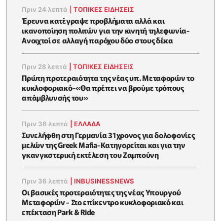
Πριν 24 λεπτά
|
ΤΟΠΙΚΕΣ ΕΙΔΗΣΕΙΣ
Έρευνα κατέγραψε προβλήματα αλλά και
ικανοποίηση πολιτών για την κινητή τηλεφωνία-
Ανοιχτοί σε αλλαγή παρόχου δύο στους δέκα
Πριν 28 λεπτά
|
ΤΟΠΙΚΕΣ ΕΙΔΗΣΕΙΣ
Πρώτη προτεραιότητα της νέας υπ. Μεταφορών το
κυκλοφοριακό-«Θα πρέπει να βρούμε τρόπους
απάμβλυνσής του»
Πριν 36 λεπτά
|
ΕΛΛΑΔΑ
Συνελήφθη στη Γερμανία 31χρονος για δολοφονίες
μελών της Greek Mafia-Κατηγορείται και για την
γκανγκστερική εκτέλεση του Ζαμπούνη
Πριν 36 λεπτά
|
INBUSINESSNEWS
Οι βασικές προτεραιότητες της νέας Υπουργού
Μεταφορών - Στο επίκεντρο κυκλοφοριακό και
επέκταση Park & Ride