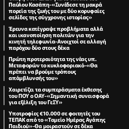
Παύλου Κασάπη-«Συνέδεσε τη μακρά
πορεία της ζωής του με δύο κορυφαίες
σελίδες της σύγχρονης ιστορίας»
Έρευνα κατέγραψε προβλήματα αλλά
και ικανοποίηση πολιτών για την
κινητή τηλεφωνία-Ανοιχτοί σε αλλαγή
παρόχου δύο στους δέκα
Πρώτη προτεραιότητα της νέας υπ.
Μεταφορών το κυκλοφοριακό-«Θα
πρέπει να βρούμε τρόπους
απάμβλυνσής του»
Χαιρετίζει τα συμπεράσματα έκθεσης
του ΠΟΥ ο ΟΑΥ-«Σημαντική συνεισφορά
για εξέλιξη του ΓεΣΥ»
Υποτροφίες €10.000 σε φοιτητές του
ΤΕΠΑΚ από το «Ταμείο Ημέρας Αγάπης
Παιδιού»-Θα μοιραστούν σε δέκα