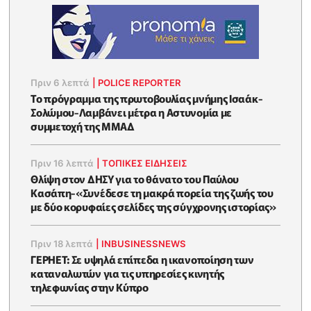
Πριν 6 λεπτά
|
POLICE REPORTER
To πρόγραμμα της πρωτοβουλίας μνήμης Ισαάκ-
Σολώμου-Λαμβάνει μέτρα η Αστυνομία με
συμμετοχή της ΜΜΑΔ
Πριν 16 λεπτά
|
ΤΟΠΙΚΕΣ ΕΙΔΗΣΕΙΣ
Θλίψη στον ΔΗΣΥ για το θάνατο του Παύλου
Κασάπη-«Συνέδεσε τη μακρά πορεία της ζωής του
με δύο κορυφαίες σελίδες της σύγχρονης ιστορίας»
Πριν 18 λεπτά
|
INBUSINESSNEWS
ΓΕΡΗΕΤ: Σε υψηλά επίπεδα η ικανοποίηση των
καταναλωτών για τις υπηρεσίες κινητής
τηλεφωνίας στην Κύπρο