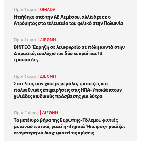
Πριν 1 ώρα
|
OMADA
Ηττήθηκε από την ΑΕ Λεμέσου, αλλά άρεσε ο
Ατρόμητος στο τελευταίο του φιλικό στην Πολωνία
Πριν 1 ώρα
|
ΔΙΕΘΝΗ
ΒΙΝΤΕΟ: Έκρηξη σε λεωφορείο σε πόλη κοντά στην
Δαμασκό, τουλάχιστον δύο νεκροί και 13
τραυματίες
Πριν 1 ώρα
|
ΔΙΕΘΝΗ
Στο έλεος των χάκερς μεγάλες τράπεζες και
πολυεθνικές επιχειρήσεις στις ΗΠΑ-Υποκλέπτουν
χιλιάδες κωδικούς πρόσβασης για λύτρα
Πριν 2 ώρες
|
ΔΙΕΘΝΗ
Το μετέωρο βήμα της Ευρώπης-Πόλεμοι, φωτιές,
μεταναστευτικό, γιατί η «Γηραιά Ήπειρος» μοιάζει
ανήμπορη να διαχειριστεί τις κρίσεις