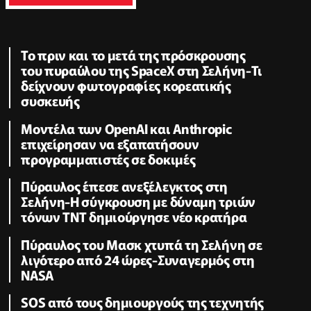
Το πριν και το μετά της πρόσκρουσης
του πυραύλου της SpaceX στη Σελήνη-Τι
δείχνουν φωτογραφίες κορεατικής
συσκευής
Μοντέλα των OpenAI και Anthropic
επιχείρησαν να εξαπατήσουν
προγραμματιστές σε δοκιμές
Πύραυλος έπεσε ανεξέλεγκτος στη
Σελήνη-Η σύγκρουση με δύναμη τριών
τόνων TNT δημιούργησε νέο κρατήρα
Πύραυλος του Μασκ χτυπά τη Σελήνη σε
λιγότερο από 24 ώρες-Συναγερμός στη
NASA
SOS από τους δημιουργούς της τεχνητής