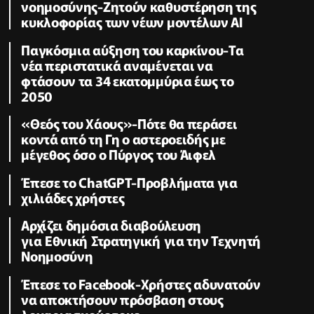
νοημοσύνης-Ζητούν καθυστέρηση της
κυκλοφορίας των νέων μοντέλων AI
Παγκόσμια αύξηση του καρκίνου-Τα
νέα περιστατικά αναμένεται να
φτάσουν τα 34 εκατομμύρια έως το
2050
«Θεός του Χάους»-Πότε θα περάσει
κοντά από τη Γη ο αστεροειδής με
μέγεθος όσο ο Πύργος του Άιφελ
Έπεσε το ChatGPT-Προβλήματα για
χιλιάδες χρήστες
Αρχίζει δημόσια διαβούλευση
για Εθνική Στρατηγική για την Τεχνητή
Νοημοσύνη
Έπεσε το Facebook-Χρήστες αδυνατούν
να αποκτήσουν πρόσβαση στους