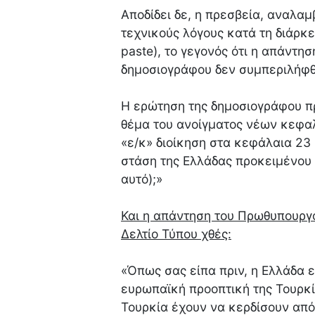
Αποδίδει δε, η πρεσβεία, αναλα
τεχνικούς λόγους κατά τη διάρκ
paste), το γεγονός ότι η απάντ
δημοσιογράφου δεν συμπεριλήφθ
Η ερώτηση της δημοσιογράφου πρ
θέμα του ανοίγματος νέων κεφαλ
«ε/κ» διοίκηση στα κεφάλαια 23 
στάση της Ελλάδας προκειμένου ν
αυτό);»
Και η απάντηση του Πρωθυπουργ
Δελτίο Τύπου χθές:
«Όπως σας είπα πριν, η Ελλάδα ε
ευρωπαϊκή προοπτική της Τουρκία
Τουρκία έχουν να κερδίσουν από