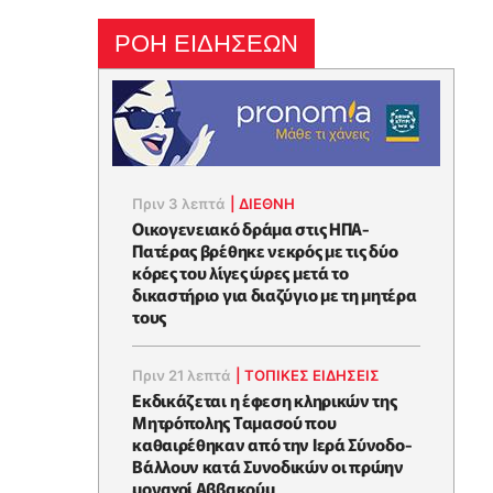
ΡΟΗ ΕΙΔΗΣΕΩΝ
Πριν 3 λεπτά
|
ΔΙΕΘΝΗ
Οικογενειακό δράμα στις ΗΠΑ-
Πατέρας βρέθηκε νεκρός με τις δύο
κόρες του λίγες ώρες μετά το
δικαστήριο για διαζύγιο με τη μητέρα
τους
Πριν 21 λεπτά
|
ΤΟΠΙΚΕΣ ΕΙΔΗΣΕΙΣ
Εκδικάζεται η έφεση κληρικών της
Μητρόπολης Ταμασού που
καθαιρέθηκαν από την Ιερά Σύνοδο-
Βάλλουν κατά Συνοδικών οι πρώην
μοναχοί Αββακούμ