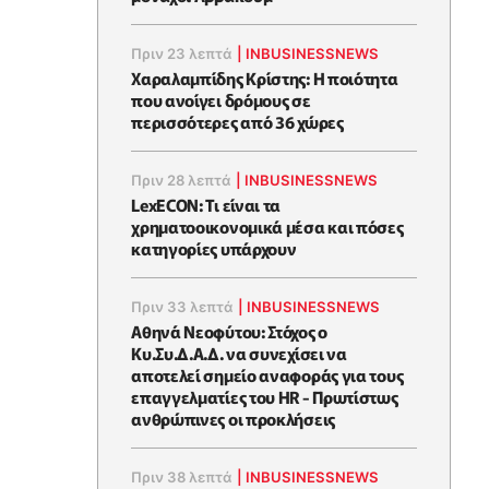
Πριν 23 λεπτά
|
INBUSINESSNEWS
Χαραλαμπίδης Κρίστης: Η ποιότητα
που ανοίγει δρόμους σε
περισσότερες από 36 χώρες
Πριν 28 λεπτά
|
INBUSINESSNEWS
LexECON: Τι είναι τα
χρηματοοικονομικά μέσα και πόσες
κατηγορίες υπάρχουν
Πριν 33 λεπτά
|
INBUSINESSNEWS
Αθηνά Νεοφύτου: Στόχος ο
Κυ.Συ.Δ.Α.Δ. να συνεχίσει να
αποτελεί σημείο αναφοράς για τους
επαγγελματίες του HR - Πρωτίστως
ανθρώπινες οι προκλήσεις
Πριν 38 λεπτά
|
INBUSINESSNEWS