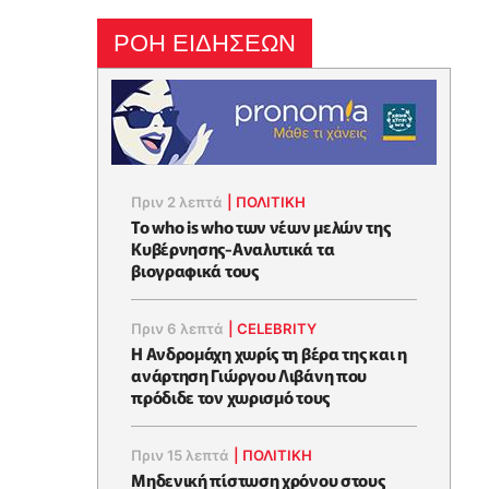
ΡΟΗ ΕΙΔΗΣΕΩΝ
Πριν 2 λεπτά
|
ΠΟΛΙΤΙΚΗ
Το who is who των νέων μελών της
Κυβέρνησης-Αναλυτικά τα
βιογραφικά τους
Πριν 6 λεπτά
|
CELEBRITY
Η Ανδρομάχη χωρίς τη βέρα της και η
ανάρτηση Γιώργου Λιβάνη που
πρόδιδε τον χωρισμό τους
Πριν 15 λεπτά
|
ΠΟΛΙΤΙΚΗ
Μηδενική πίστωση χρόνου στους