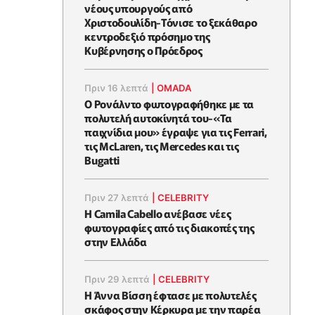
νέους υπουργούς από
Χριστοδουλίδη-Τόνισε το ξεκάθαρο
κεντροδεξιό πρόσημο της
Κυβέρνησης ο Πρόεδρος
Πριν 16 λεπτά
|
OMADA
Ο Ρονάλντο φωτογραφήθηκε με τα
πολυτελή αυτοκίνητά του-«Τα
παιχνίδια μου» έγραψε για τις Ferrari,
τις McLaren, τις Mercedes και τις
Bugatti
Πριν 27 λεπτά
|
CELEBRITY
Η Camila Cabello ανέβασε νέες
φωτογραφίες από τις διακοπές της
στην Ελλάδα
Πριν 29 λεπτά
|
CELEBRITY
Η Άννα Βίσση έφτασε με πολυτελές
σκάφος στην Κέρκυρα με την παρέα