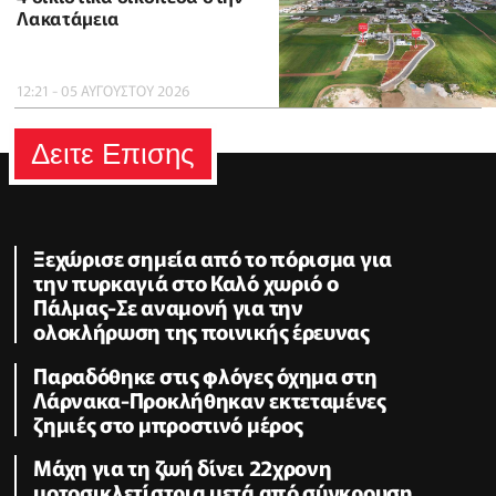
Λακατάμεια
12:21 - 05 ΑΥΓΟΥΣΤΟΥ 2026
Δειτε Επισης
Ξεχώρισε σημεία από το πόρισμα για
την πυρκαγιά στο Καλό χωριό ο
Πάλμας-Σε αναμονή για την
ολοκλήρωση της ποινικής έρευνας
Παραδόθηκε στις φλόγες όχημα στη
Λάρνακα-Προκλήθηκαν εκτεταμένες
ζημιές στο μπροστινό μέρος
Μάχη για τη ζωή δίνει 22χρονη
μοτοσικλετίστρια μετά από σύγκρουση