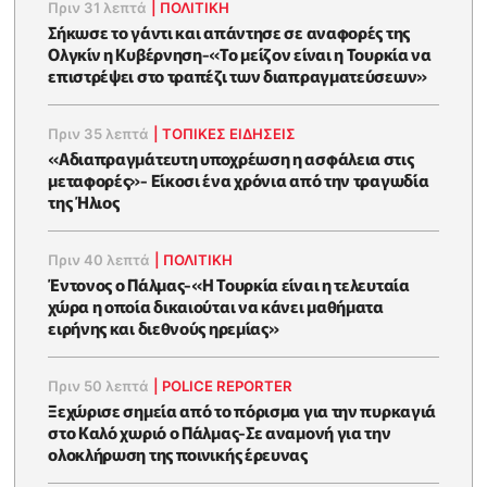
Πριν 31 λεπτά
|
ΠΟΛΙΤΙΚΗ
Σήκωσε το γάντι και απάντησε σε αναφορές της
Ολγκίν η Κυβέρνηση-«Το μείζον είναι η Τουρκία να
επιστρέψει στο τραπέζι των διαπραγματεύσεων»
Πριν 35 λεπτά
|
ΤΟΠΙΚΕΣ ΕΙΔΗΣΕΙΣ
«Αδιαπραγμάτευτη υποχρέωση η ασφάλεια στις
μεταφορές»- Είκοσι ένα χρόνια από την τραγωδία
της Ήλιος
Πριν 40 λεπτά
|
ΠΟΛΙΤΙΚΗ
Έντονος ο Πάλμας-«Η Τουρκία είναι η τελευταία
χώρα η οποία δικαιούται να κάνει μαθήματα
ειρήνης και διεθνούς ηρεμίας»
Πριν 50 λεπτά
|
POLICE REPORTER
Ξεχώρισε σημεία από το πόρισμα για την πυρκαγιά
στο Καλό χωριό ο Πάλμας-Σε αναμονή για την
ολοκλήρωση της ποινικής έρευνας