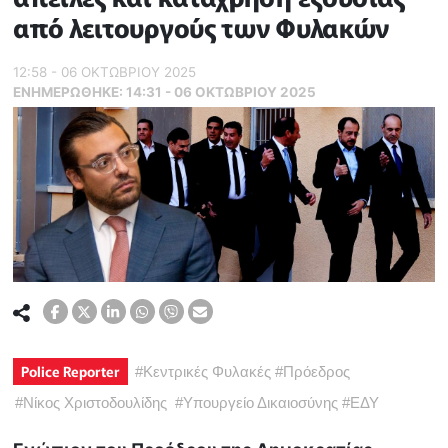
από λειτουργούς των Φυλακών
12:58 - 06 ΟΚΤΩΒΡΙΟΥ 2025
ΕΝΗΜΕΡΏΘΗΚΕ:
14:31 - 06 ΟΚΤΩΒΡΙΟΥ 2025
Police Reporter
#
Κεντρικές Φυλακές
#
Πρόεδρος
#
Νίκος Χριστοδουλίδης
#
Υπουργείο Δικαιοσύνης
#
ΕΔΥ