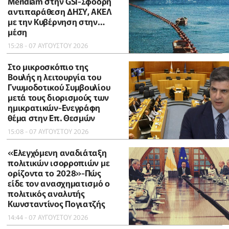
Meridiam στην GSI-Σφοδρή
αντιπαράθεση ΔΗΣΥ, ΑΚΕΛ
με την Κυβέρνηση στην…
μέση
15:28 - 07 ΑΥΓΟΥΣΤΟΥ 2026
Στο μικροσκόπιο της
Βουλής η λειτουργία του
Γνωμοδοτικού Συμβουλίου
μετά τους διορισμούς των
ημικρατικών-Ενεγράφη
θέμα στην Επ. Θεσμών
15:08 - 07 ΑΥΓΟΥΣΤΟΥ 2026
«Ελεγχόμενη αναδιάταξη
πολιτικών ισορροπιών με
ορίζοντα το 2028»-Πώς
είδε τον ανασχηματισμό ο
πολιτικός αναλυτής
Κωνσταντίνος Πογιατζής
14:44 - 07 ΑΥΓΟΥΣΤΟΥ 2026