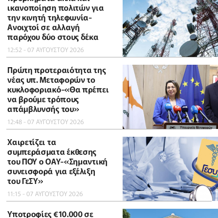
ικανοποίηση πολιτών για
την κινητή τηλεφωνία-
Ανοιχτοί σε αλλαγή
παρόχου δύο στους δέκα
12:52 - 07 ΑΥΓΟΥΣΤΟΥ 2026
Πρώτη προτεραιότητα της
νέας υπ. Μεταφορών το
κυκλοφοριακό-«Θα πρέπει
να βρούμε τρόπους
απάμβλυνσής του»
12:48 - 07 ΑΥΓΟΥΣΤΟΥ 2026
Χαιρετίζει τα
συμπεράσματα έκθεσης
του ΠΟΥ ο ΟΑΥ-«Σημαντική
συνεισφορά για εξέλιξη
του ΓεΣΥ»
11:15 - 07 ΑΥΓΟΥΣΤΟΥ 2026
Υποτροφίες €10.000 σε