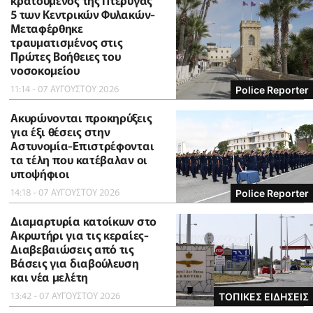
κρατούμενος της Πτέρυγας
5 των Κεντρικών Φυλακών-
Μεταφέρθηκε
τραυματισμένος στις
Πρώτες Βοήθειες του
νοσοκομείου
11:14 - 07 ΑΥΓΟΥΣΤΟΥ 2026
Police Reporter
Ακυρώνονται προκηρύξεις
για έξι θέσεις στην
Αστυνομία-Επιστρέφονται
τα τέλη που κατέβαλαν οι
υποψήφιοι
14:18 - 07 ΑΥΓΟΥΣΤΟΥ 2026
Police Reporter
Διαμαρτυρία κατοίκων στο
Ακρωτήρι για τις κεραίες-
Διαβεβαιώσεις από τις
Βάσεις για διαβούλευση
και νέα μελέτη
13:42 - 07 ΑΥΓΟΥΣΤΟΥ 2026
ΤΟΠΙΚΕΣ ΕΙΔΗΣΕΙΣ