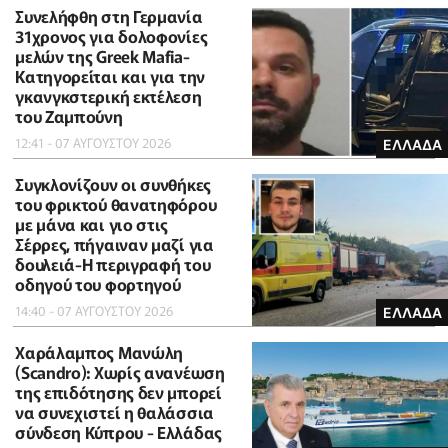
Συνελήφθη στη Γερμανία
31χρονος για δολοφονίες
μελών της Greek Mafia-
Κατηγορείται και για την
γκανγκστερική εκτέλεση
του Ζαμπούνη
12:41 - 07 ΑΥΓΟΥΣΤΟΥ 2026
ΕΛΛΑΔΑ
Συγκλονίζουν οι συνθήκες
του φρικτού θανατηφόρου
με μάνα και γιο στις
Σέρρες, πήγαιναν μαζί για
δουλειά-Η περιγραφή του
οδηγού του φορτηγού
14:40 - 07 ΑΥΓΟΥΣΤΟΥ 2026
ΕΛΛΑΔΑ
Χαράλαμπος Μανώλη
(Scandro): Χωρίς ανανέωση
της επιδότησης δεν μπορεί
να συνεχιστεί η θαλάσσια
σύνδεση Κύπρου - Ελλάδας