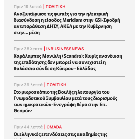
Πριν 19 λεπτά
|
ΠΟΛΙΤΙΚΗ
Αναζωπύρωσε τις φωτιές για την ηλεκτρική
διασύνδεση η είσοδος Meridiam στην GSI-Σφοδρή
αντιπαράθεση ΔΗΣΥ, ΑΚΕΛ με την Κυβέρνηση
στην… μέση
Πριν 38 λεπτά
|
INBUSINESSNEWS
Χαράλαμπος Μανώλη (Scandro): Χωρίς ανανέωση
της επιδότησης δεν μπορεί να συνεχιστεί η
θαλάσσια σύνδεση Κύπρου - Ελλάδας
Πριν 39 λεπτά
|
ΠΟΛΙΤΙΚΗ
Στο μικροσκόπιο της Βουλής η λειτουργία του
Γνωμοδοτικού Συμβουλίου μετά τους διορισμούς
των ημικρατικών-Ενεγράφη θέμα στην Επ.
Θεσμών
Πριν 44 λεπτά
|
OMADA
Οι ελληνικές επενδύσεις στις ακαδημίες της