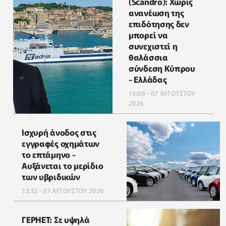
(Scandro): Χωρίς
ανανέωση της
επιδότησης δεν
μπορεί να
συνεχιστεί η
θαλάσσια
σύνδεση Κύπρου
- Ελλάδας
15:08 - 07 ΑΥΓΟΥΣΤΟΥ
2026
Ισχυρή άνοδος στις
εγγραφές οχημάτων
το επτάμηνο -
Αυξάνεται το μερίδιο
των υβριδικών
13:32 - 07 ΑΥΓΟΥΣΤΟΥ 2026
ΓΕΡΗΕΤ: Σε υψηλά