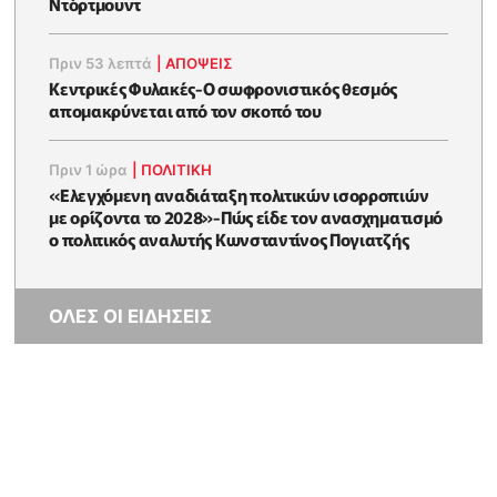
Ντόρτμουντ
Πριν 53 λεπτά
|
ΑΠΌΨΕΙΣ
Κεντρικές Φυλακές-O σωφρονιστικός θεσμός
απομακρύνεται από τον σκοπό του
Πριν 1 ώρα
|
ΠΟΛΙΤΙΚΗ
«Ελεγχόμενη αναδιάταξη πολιτικών ισορροπιών
με ορίζοντα το 2028»-Πώς είδε τον ανασχηματισμό
ο πολιτικός αναλυτής Κωνσταντίνος Πογιατζής
ΟΛΕΣ ΟΙ ΕΙΔΗΣΕΙΣ