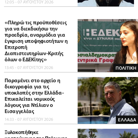
12:05 - 07 ΑΥΓΟΥΣΤΟΥ 2026
«Πληρώ τις προϋποθέσεις
για να διεκδικήσω την
προεδρία, αναρμόδια για
έγκριση υποψηφιοτήτων η
Επιτροπή
Διαπιστευτηρίων-Κριτής
όλων ο ΕΔΕΚίτης»
13:45 - 07 ΑΥΓΟΥΣΤΟΥ 2026
ΠΟΛΙΤΙΚΗ
Παραμένει στο αρχείο η
δικογραφία για τις
υποκλοπές στην Ελλάδα-
Επικαλείται νομικούς
λόγους για Ντίλιαν ο
Εισαγγελέας
14:33 - 07 ΑΥΓΟΥΣΤΟΥ 2026
ΕΛΛΑΔΑ
Ξυλοκοπήθηκε