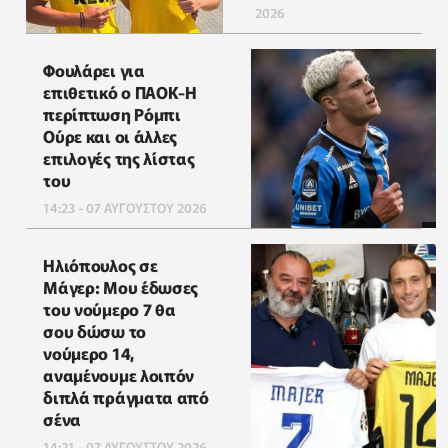
2026
Φουλάρει για
επιθετικό ο ΠΑΟΚ-Η
περίπτωση Ρόμπι
Ούρε και οι άλλες
επιλογές της λίστας
του
14:23 - 07 ΑΥΓΟΥΣΤΟΥ 2026
Ηλιόπουλος σε
Μάγερ: Μου έδωσες
του νούμερο 7 θα
σου δώσω το
νούμερο 14,
αναμένουμε λοιπόν
διπλά πράγματα από
σένα
14:21 - 07 ΑΥΓΟΥΣΤΟΥ 2026