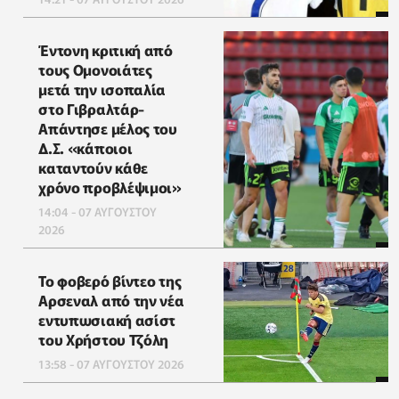
Έντονη κριτική από
τους Ομονοιάτες
μετά την ισοπαλία
στο Γιβραλτάρ-
Απάντησε μέλος του
Δ.Σ. «κάποιοι
καταντούν κάθε
χρόνο προβλέψιμοι»
14:04 - 07 ΑΥΓΟΥΣΤΟΥ
2026
Το φοβερό βίντεο της
Αρσεναλ από την νέα
εντυπωσιακή ασίστ
του Χρήστου Τζόλη
13:58 - 07 ΑΥΓΟΥΣΤΟΥ 2026