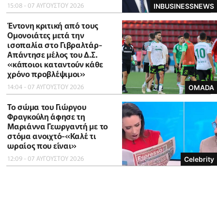
15:08 - 07 ΑΥΓΟΥΣΤΟΥ 2026
INBUSINESSNEWS
Έντονη κριτική από τους
Ομονοιάτες μετά την
ισοπαλία στο Γιβραλτάρ-
Απάντησε μέλος του Δ.Σ.
«κάποιοι καταντούν κάθε
χρόνο προβλέψιμοι»
14:04 - 07 ΑΥΓΟΥΣΤΟΥ 2026
OMADA
Το σώμα του Γιώργου
Φραγκούλη άφησε τη
Μαριάννα Γεωργαντή με το
στόμα ανοιχτό-«Καλέ τι
ωραίος που είναι»
12:09 - 07 ΑΥΓΟΥΣΤΟΥ 2026
Celebrity