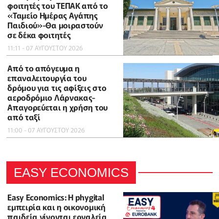
φοιτητές του ΤΕΠΑΚ από το
«Ταμείο Ημέρας Αγάπης
Παιδιού»-Θα μοιραστούν
σε δέκα φοιτητές
11:11 - 07 ΑΥΓΟΥΣΤΟΥ 2026
Από το απόγευμα η
επαναλειτουργία του
δρόμου για τις αφίξεις στο
αεροδρόμιο Λάρνακας-
Απαγορεύεται η χρήση του
από ταξί
11:00 - 07 ΑΥΓΟΥΣΤΟΥ 2026
EASY ECONOMICS
Easy Economics: Η phygital
εμπειρία και η οικονομική
παιδεία γίνονται εργαλεία