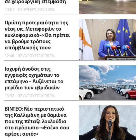
σε χειρουργική επέμβαση
10:07 - 07 ΑΥΓΟΥΣΤΟΥ 2026
Πρώτη προτεραιότητα της
νέας υπ. Μεταφορών το
κυκλοφοριακό-«Θα πρέπει
να βρούμε τρόπους
απάμβλυνσής του»
12:48 - 07 ΑΥΓΟΥΣΤΟΥ 2026
Ισχυρή άνοδος στις
εγγραφές οχημάτων το
επτάμηνο - Αυξάνεται το
μερίδιο των υβριδικών
13:32 - 07 ΑΥΓΟΥΣΤΟΥ 2026
BINTEO: Νέο περιστατικό
της Καλλιμάνη με θαμώνα
που της πέταξε λουλούδια
στο πρόσωπο-«Εσένα σου
αρέσει αυτό;»